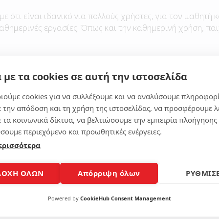
με ότι είναι ιδανικό για πολλούς χρήστες, για τον μαθητή κ
καθημερινές εργασίες. Όπως και την καθημερινή χρήση, παι
 με τα cookies σε αυτή την ιστοσελίδα
Μοίρασε το άρθρο
ιούμε cookies για να συλλέξουμε και να αναλύσουμε πληροφορ
ε την απόδοση και τη χρήση της ιστοσελίδας, να προσφέρουμε λ
ε τα κοινωνικά δίκτυα, να βελτιώσουμε την εμπειρία πλοήγησης 
σουμε περιεχόμενο και προωθητικές ενέργειες.
ερισσότερα
ΔΟΧΗ ΟΛΩΝ
Απόρριψη όλων
ΡΥΘΜΙΣΕ
Powered by
CookieHub Consent Management