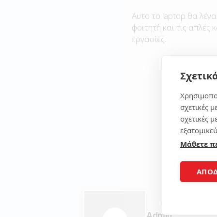
Αυτο το laptop θα λέγα
φοιτητή και τις απλές 
εργασίες.
Σχετικά
Χρησιμοπο
σχετικές μ
σχετικές μ
εξατομικεύ
Μάθετε π
ΑΠΟ
Admin