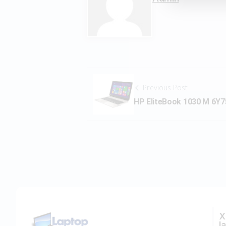
Previous Post
HP EliteBook 1030 M 6Y
Χ
l