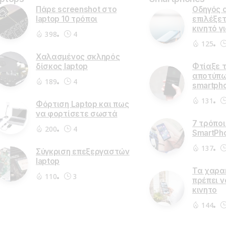
Πάρε screenshot στο
Οδηγός 
laptop 10 τρόποι
επιλέξετ
κινητό γ
398
4
125
Χαλασμένος σκληρός
δίσκος laptop
Φτίαξε 
αποτύπω
189
4
smartph
131
Φόρτιση Laptop και πως
να φορτίσετε σωστά
7 τρόποι
200
4
SmartPh
137
Σύγκριση επεξεργαστών
laptop
Τα χαρα
110
3
πρέπει ν
κινητο
144