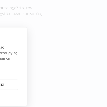
αι το σχολείο, τον
χνίδια αλλα και βαρίες
ίες
ειτουργίες
και να
ΙΣ