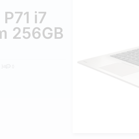
P71 i7
m 256GB
34
0