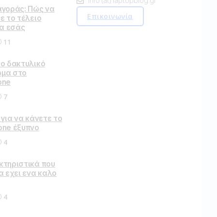
info (at) laptopblog.gr
αγοράς: Πώς να
Επικοινωνία
ε το τέλειο
ια εσάς
11
το δακτυλικό
μα στο
one
7
 για να κάνετε το
one έξυπνο
4
κτηριστικά που
α εχει ενα καλο
4