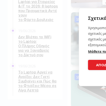
Laptop για Εταιρείες
& IT το 2026: 8 laptops
που Πραγματικά Αντέ
χουν
Σχετικά
SMARTPHONES TIPS
το Φόρτο Δουλειάς
Χρησιμοπο
19/06/2026
σχετικές μ
Δεν Βλέπει το WiFi
σχετικές μ
το Laptop;
εξατομικεύ
Ο Πλήρης Οδηγός
για να Ξαναβρείς
Μάθετε π
το Δίκτυό σου
ΑΠΟ
19/06/2026
Το Laptop Αργεί να
Ανοίξει; Δες Γιατί
SMARTPHONES TIPS
Συμβαίνει και Πώς θα
το Φτιάξεις Μέσα σε
Λίγα Λεπτά