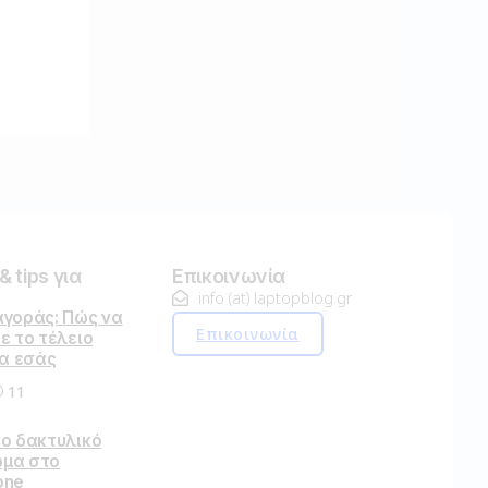
 tips για
Επικοινωνία
info (at) laptopblog.gr
αγοράς: Πώς να
Επικοινωνία
ε το τέλειο
ια εσάς
11
το δακτυλικό
μα στο
one