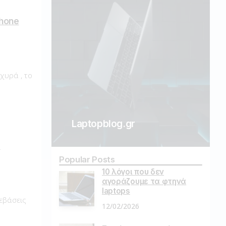
Phone
χυρά , το
Laptopblog.gr
ν
Popular Posts
10 λόγοι που δεν
αγοράζουμε τα φτηνά
laptops
εβάσεις
12/02/2026