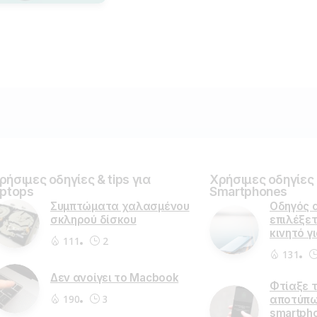
ρήσιμες οδηγίες & tips για
Χρήσιμες οδηγίες &
aptops
Smartphones
Συμπτώματα χαλασμένου
Οδηγός 
σκληρού δίσκου
επιλέξετ
κινητό γ
111
2
131
Δεν ανοίγει το Macbook
Φτίαξε 
190
3
αποτύπω
smartph