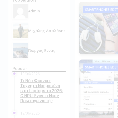
Top Authors
SMARTPHONES EDIT
Admin
Μιχάλης Δαπλάνης
Γίωργος Εννάς
SMARTPHONES EDIT
Popular
19/06/2026
Τι Νέο Φέρνει η
Τεχνητή Νοημοσύνη
στα Laptops το 2026:
Ο NPU Έγινε ο Νέος
Πρωταγωνιστής
19/06/2026