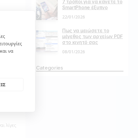
7 τρόποι για να κάνετε το
SmartPhone έξυπνο
22/01/2026
 όλα τα
Πως να μειώσετε το
ίες
μέγεθος των αρχείων PDF
στο κινητό σας
ειτουργίες
και να
08/01/2026
τα
Categories
ΙΣ
αι λίγες