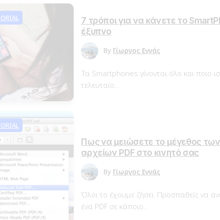
ORIAL
7 τρόποι για να κάνετε το Smart
έξυπνο
By
Γίωργος Εννάς
Τα Smartphones γίνονται όλο και ποιο ισ
τελευταίο...
ORIAL
Πως να μειώσετε το μέγεθος τω
αρχείων PDF στο κινητό σας
By
Γίωργος Εννάς
Όλοι το έχουμε ζήσει. Προσπαθείς να αν
ένα PDF σε κάποιο...