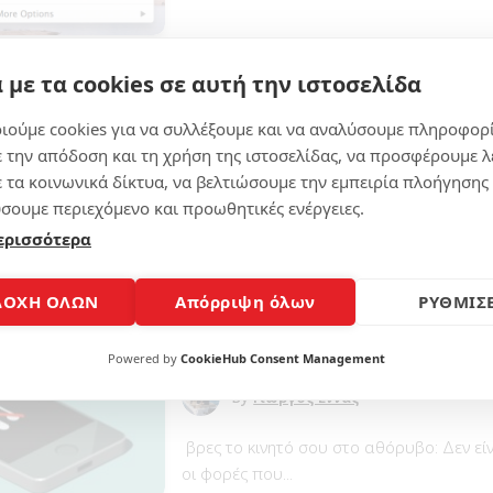
 με τα cookies σε αυτή την ιστοσελίδα
Επανεκκίνηση iphone, οδηγός για
ιούμε cookies για να συλλέξουμε και να αναλύσουμε πληροφορ
μοντέλα
ε την απόδοση και τη χρήση της ιστοσελίδας, να προσφέρουμε λ
By
Γίωργος Εννάς
ε τα κοινωνικά δίκτυα, να βελτιώσουμε την εμπειρία πλοήγησης 
σουμε περιεχόμενο και προωθητικές ενέργειες.
Ακολουθεί ένας λεπτομερής οδηγός — σ
ερισσότερα
ελληνικά — για το πώς να...
ΔΟΧΗ ΟΛΩΝ
Απόρριψη όλων
ΡΥΘΜΙΣΕ
Βρες το κινητό σου στο αθόρυβο
Powered by
CookieHub Consent Management
By
Γίωργος Εννάς
βρες το κινητό σου στο αθόρυβο: Δεν είν
οι φορές που...