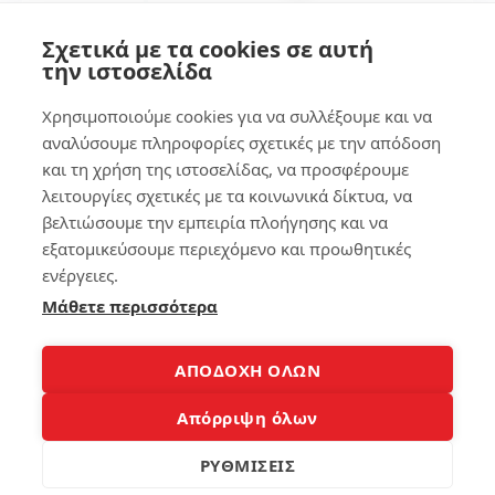
α
κα
Σχετικά με τα cookies σε αυτή
λο
την ιστοσελίδα
κιν
ητ
Χρησιμοποιούμε cookies για να συλλέξουμε και να
ο
αναλύσουμε πληροφορίες σχετικές με την απόδοση
και τη χρήση της ιστοσελίδας, να προσφέρουμε
147
λειτουργίες σχετικές με τα κοινωνικά δίκτυα, να
βελτιώσουμε την εμπειρία πλοήγησης και να
εξατομικεύσουμε περιεχόμενο και προωθητικές
4
ενέργειες.
Μάθετε περισσότερα
Copyright 2008-2026 © Laptopblog.gr Όλα τα δικαιώματα
ΑΠΟΔΟΧΗ ΟΛΩΝ
κατοχυρωμένα. Όλα τα εμπορικά σήματα και λογότυπα και
σήματα αυτά αποτελούν ιδιοκτησία των νόμιμων κατόχων
Απόρριψη όλων
τους.Για οποιαδήποτε αντιγραφή, διανομή, αποθήκευση,
ΡΥΘΜΙΣΕΙΣ
επικοινωνία, δημοσίευση και αναπαραγωγή ή μεταβίβαση των
περιεχομένων θα πρέπει να έλθετε σε επικοινωνία με τον