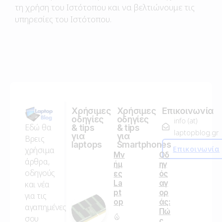
τη χρήση του Ιστότοπου και να βελτιώνουμε τις
υπηρεσίες του Ιστότοπου.
Χρήσιμες
Χρήσιμες
Επικοινωνία
οδηγίες
οδηγίες
info (at)
Εδώ θα
& tips
& tips
laptopblog.gr
για
για
Βρεις
laptops
Smartphones
Επικοινωνία
χρήσιμα
Μν
Οδ
άρθρα,
ήμ
ηγ
οδηγούς
ες
ός
La
αγ
και νέα
pt
ορ
για τις
op
άς:
αγαπημένες
Πώ
σου
ς