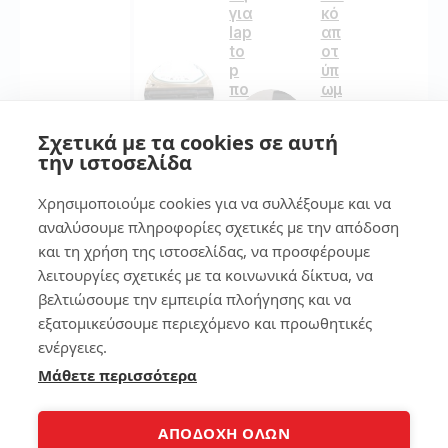
για
κό
lap
απ
to
οτ
p
ύπ
πο
ωμ
υ
α
χρ
στ
Σχετικά με τα cookies σε αυτή
ει
ο
την ιστοσελίδα
άζ
sm
εσ
art
Χρησιμοποιούμε cookies για να συλλέξουμε και να
αι
ph
on
αναλύσουμε πληροφορίες σχετικές με την απόδοση
e
και τη χρήση της ιστοσελίδας, να προσφέρουμε
188
λειτουργίες σχετικές με τα κοινωνικά δίκτυα, να
139
βελτιώσουμε την εμπειρία πλοήγησης και να
εξατομικεύσουμε περιεχόμενο και προωθητικές
2
ενέργειες.
7
Μάθετε περισσότερα
Φτ
ιά
ξε
7
τα
τρ
ΑΠΟΔΟΧΗ ΟΛΩΝ