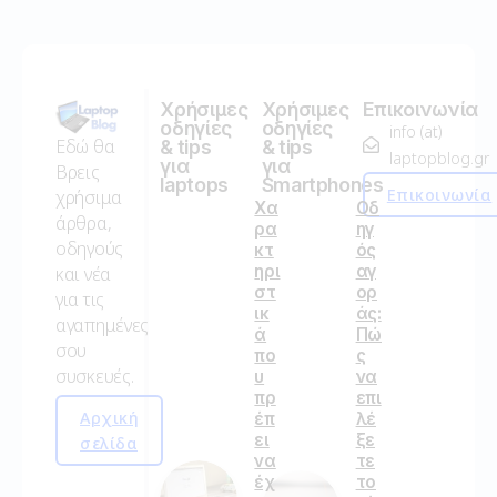
Χρήσιμες
Χρήσιμες
Επικοινωνία
οδηγίες
οδηγίες
info (at)
Εδώ θα
& tips
& tips
laptopblog.gr
για
για
Βρεις
laptops
Smartphones
Επικοινωνία
χρήσιμα
Χα
Οδ
άρθρα,
ρα
ηγ
οδηγούς
κτ
ός
ηρι
αγ
και νέα
στ
ορ
για τις
ικ
άς:
αγαπημένες
ά
Πώ
σου
πο
ς
συσκευές.
υ
να
πρ
επι
Αρχική
έπ
λέ
ει
ξε
σελίδα
να
τε
έχ
το