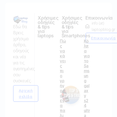
Χρήσιμες
Χρήσιμες
Επικοινωνία
οδηγίες
οδηγίες
info (at)
Εδώ θα
& tips
& tips
laptopblog.gr
για
για
Βρεις
laptops
Smartphones
Επικοινωνία
χρήσιμα
Πώ
Κό
άρθρα,
ς
λπ
οδηγούς
να
α
κά
για
και νέα
νει
το
για τις
ς
Sa
αγαπημένες
πι
ms
σου
ο
un
συσκευές.
γρ
g
ήγ
gal
Αρχική
ορ
ax
ο
y
σελίδα
έν
s2
α
4
πα
ultr
λι
a