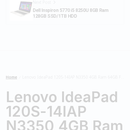
Next Post
Dell Inspiron 5770 i5 8250U 8GB Ram
128GB SSD/1TB HDD
Home
Lenovo IdeaPad 120S-14IAP N3350 4GB Ram 64GB Flash
/
Lenovo IdeaPad
120S-14IAP
N3350 4GB Ram