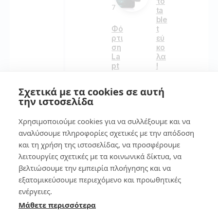
το
7
ta
ble
Φό
t
ρτι
εύ
ση
κο
La
λα
pt
!
op
κα
Σχετικά με τα cookies σε αυτή
157
ι
την ιστοσελίδα
πω
ς
Χρησιμοποιούμε cookies για να συλλέξουμε και να
να
7
φο
αναλύσουμε πληροφορίες σχετικές με την απόδοση
ρτί
και τη χρήση της ιστοσελίδας, να προσφέρουμε
σε
Βρ
λειτουργίες σχετικές με τα κοινωνικά δίκτυα, να
τε
ες
σω
βελτιώσουμε την εμπειρία πλοήγησης και να
το
στ
κιν
εξατομικεύσουμε περιεχόμενο και προωθητικές
ά
ητ
ενέργειες.
ό
Μάθετε περισσότερα
σο
273
υ