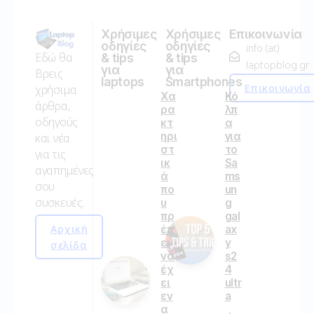
Χρήσιμες
Χρήσιμες
Επικοινωνία
οδηγίες
οδηγίες
info (at)
Εδώ θα
& tips
& tips
laptopblog.gr
για
για
Βρεις
laptops
Smartphones
Επικοινωνία
χρήσιμα
Χα
Κό
άρθρα,
ρα
λπ
οδηγούς
κτ
α
ηρι
για
και νέα
στ
το
για τις
ικ
Sa
αγαπημένες
ά
ms
σου
πο
un
συσκευές.
υ
g
πρ
gal
Αρχική
έπ
ax
ει
y
σελίδα
να
s2
έχ
4
ει
ultr
εν
a
α