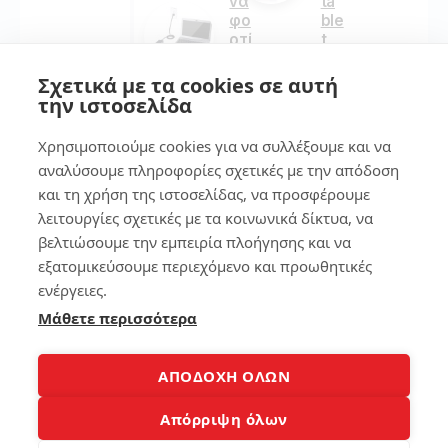
να
ta
φο
ble
ρτί
t
σε
εύ
τε
κο
Σχετικά με τα cookies σε αυτή
σω
λα
την ιστοσελίδα
στ
!
ά
Χρησιμοποιούμε cookies για να συλλέξουμε και να
αναλύσουμε πληροφορίες σχετικές με την απόδοση
157
274
και τη χρήση της ιστοσελίδας, να προσφέρουμε
λειτουργίες σχετικές με τα κοινωνικά δίκτυα, να
βελτιώσουμε την εμπειρία πλοήγησης και να
7
4
εξατομικεύσουμε περιεχόμενο και προωθητικές
Βρ
ενέργειες.
Σύ
ες
Μάθετε περισσότερα
γκ
το
ρι
κιν
ση
ητ
ΑΠΟΔΟΧΗ ΟΛΩΝ
επ
ό
εξ
σο
Απόρριψη όλων
ερ
υ
γα
στ