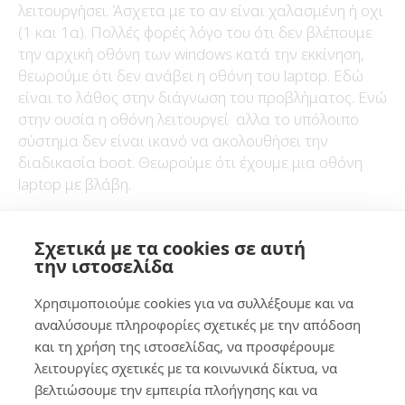
λειτουργήσει. Άσχετα με το αν είναι χαλασμένη ή οχι
(1 και 1α). Πολλές φορές λόγο του ότι δεν βλέπουμε
την αρχική οθόνη των windows κατά την εκκίνηση,
θεωρούμε ότι δεν ανάβει η οθόνη του laptop. Εδώ
είναι το λάθος στην διάγνωση του προβλήματος. Ενώ
στην ουσία η οθόνη λειτουργεί αλλα το υπόλοιπο
σύστημα δεν είναι ικανό να ακολουθήσει την
διαδικασία boot. Θεωρούμε ότι έχουμε μια οθόνη
laptop με βλάβη.
Σε μια φυσιολογική λειτουργία του laptop μας όταν
Σχετικά με τα cookies σε αυτή
θα πατήσουμε το κουμπί Power on , η σειρά με την
την ιστοσελίδα
οποία θα πρέπει να δούμε “κατι” στην οθόνη είναι η
εξής . Πρώτα θα εμφανιστεί
Χρησιμοποιούμε cookies για να συλλέξουμε και να
στην οθόνη το λογότυπο της εταιρίας που έχει
αναλύσουμε πληροφορίες σχετικές με την απόδοση
κατασκευάσει το Laptop πχ Apple, HP, lenovo, Acer,
και τη χρήση της ιστοσελίδας, να προσφέρουμε
Samsung κτλ . Αμέσως μετά θα εμφανιστεί το
λειτουργίες σχετικές με τα κοινωνικά δίκτυα, να
λογότυπο των windows που φορτώνουν
βελτιώσουμε την εμπειρία πλοήγησης και να
εκείνη την στιγμή.