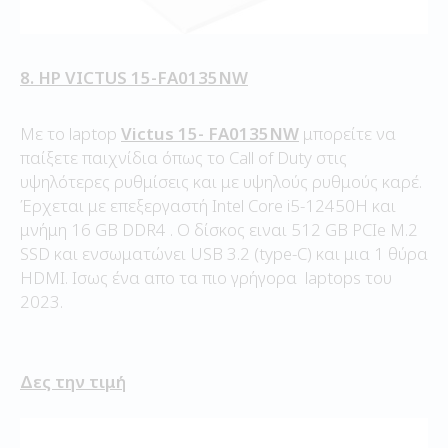
8. HP VICTUS 15-FA0135NW
Με το laptop
Victus 15- FA0135NW
μπορείτε να
παίξετε παιχνίδια όπως το Call of Duty στις
υψηλότερες ρυθμίσεις και με υψηλούς ρυθμούς καρέ.
Έρχεται με επεξεργαστή Intel Core i5-12450H και
μνήμη 16 GB DDR4 . Ο δίσκος ειναι 512 GB PCIe M.2
SSD και ενσωματώνει USB 3.2 (type-C) και μια 1 θύρα
HDMI. Ισως ένα απο τα πιο γρήγορα laptops του
2023.
Δες την τιμή