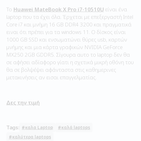
Το
Huawei MateBook X Pro i7-10510U
είναι ένα
laptop που τα έχει όλα. Έρχεται με επεξεργαστή Intel
Core i7 και μνήμη 16 GB DDR4 3200 και πραγματικά
ειναι ότι πρέπει για τα windows 11. Ο δίσκος είναι
1000 GB SSD και ενσωματώνει θύρες usb, καρτών
μνήμης και μια κάρτα γραφικών NVIDIA GeForce
MX250 2GB GDDR5. Σίγουρα αυτο το laptop δεν θα
σε αφήσει αδίαφορο γίατι η σχετικά μικρή οθόνη του
θα σε βολψέψει αφάνταστα στις καθημερινες
μετακινήσεις αν εισαι επαγγελματίας.
Δες την τιμή
Tags:
καλα Laptop
καλά laptops
καλύτερα laptops