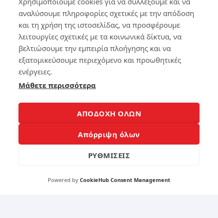
Χρησιμοποιούμε cookies για να συλλέξουμε και να
πραγματοποιηθεί μέσω φωνητικής εντολής, τότε
αναλύσουμε πληροφορίες σχετικές με την απόδοση
αποδεικνύεται περίτρανα το πόσο δημοφιλής η
και τη χρήση της ιστοσελίδας, να προσφέρουμε
τεχνολογία αυτή θα είναι στο μέλλον.
λειτουργίες σχετικές με τα κοινωνικά δίκτυα, να
βελτιώσουμε την εμπειρία πλοήγησης και να
εξατομικεύσουμε περιεχόμενο και προωθητικές
Όπως φαίνεται, η φωνητική αναζήτηση ήρθε για
ενέργειες.
να μείνει και υπόσχεται να προσφέρει ένα μεγάλο
Μάθετε περισσότερα
πλεονέκτημα σε όσους την έχουν ήδη
ενσωματώσει στην στρατηγική μάρκετινγκ που
ακολουθούν.
ΑΠΟΔΟΧΗ ΟΛΩΝ
Απόρριψη όλων
Η
προώθηση ιστοσελίδων
SEO παίζει
ΡΥΘΜΙΣΕΙΣ
ουσιαστικό ρόλο στην βελτιστοποίηση μιας
ιστοσελίδας ή μίας επιχείρησης που θέλει να μπει
δυναμικά σε αυτή την νέα και τεχνολογικά
Powered by
CookieHub Consent Management
πρωτοπόρα εποχή.
Ακολουθώντας λοιπόν τη σωστή στρατηγική και τις