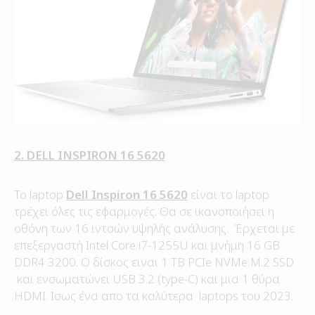
2. DELL INSPIRON 16 5620
Το laptop
Dell Inspiron 16 5620
είναι το laptop
τρέχει όλες τις εφαρμογές. Θα σε ικανοποιήσει η
οθόνη των 16 ιντσών υψηλής ανάλυσης. Έρχεται με
επεξεργαστή Intel Core i7-1255U και μνήμη 16 GB
DDR4 3200. Ο δίσκος ειναι 1 TB PCIe NVMe M.2 SSD
και ενσωματώνει USB 3.2 (type-C) και μια 1 θύρα
HDMI. Ισως ένα απο τα καλύτερα laptops του 2023.