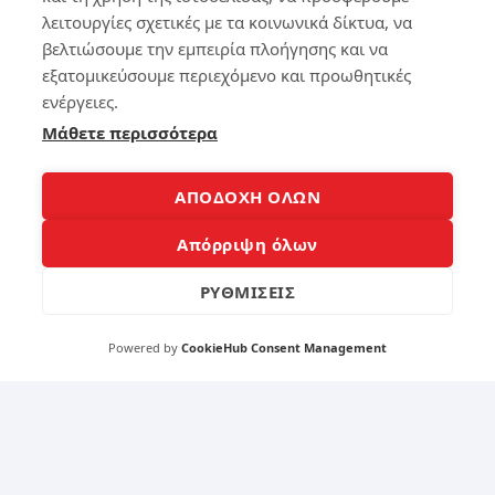
ά
λειτουργίες σχετικές με τα κοινωνικά δίκτυα, να
161
Διαχείριση
cookies
βελτιώσουμε την εμπειρία πλοήγησης και να
Πολιτική
280
απορρήτου
εξατομικεύσουμε περιεχόμενο και προωθητικές
Κατάλογος
άρθρων
ενέργειες.
5
Μάθετε περισσότερα
4
Liv
e
Κα
δω
ΑΠΟΔΟΧΗ ΟΛΩΝ
θα
ρε
ρι
άν
Απόρριψη όλων
σμ
τη
ός
λε
ΡΥΘΜΙΣΕΙΣ
lap
όρ
to
ασ
p
η
Powered by
CookieHub Consent Management
απ
στ
ό
ο
ιού
κιν
ς
ητ
ό ή
το
218
ta