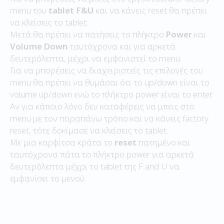
menu του
tablet F&U
και να κάνεις reset θα πρέπει
να κλείσεις το tablet.
Μετά θα πρέπει να πατήσεις το πλήκτρο
Power
και
Volume Down
ταυτόχρονα και για αρκετά
δευτερόλεπτα, μέχρι να εμφανιστεί το menu.
Για να μπορέσεις να διαχειριστείς τις επιλογές του
menu θα πρέπει να θυμάσαι ότι το up/down είναι το
volume up/down ενώ το πλήκτρο power είναι το enter.
Αν για κάποιο λόγο δεν καταφέρεις να μπεις στο
menu με τον παραπάνω τρόπο και να κάνεις factory
reset, τότε δοκίμασε να κλείσεις το tablet.
Με μια καρφίτσα κράτα το
reset
πατημένο και
ταυτόχρονα πάτα το πλήκτρο power για αρκετά
δευτερόλεπτα μέχρι το tablet της F and U να
εμφανίσει το μενού.