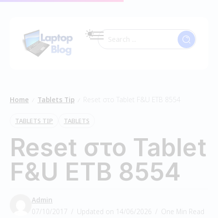
Home
Tablets Tip
Reset στο Tablet F&U ETB 8554
/
/
TABLETS TIP
TABLETS
Reset στο Tablet
F&U ETB 8554
Admin
07/10/2017
Updated on 14/06/2026
One Min Read