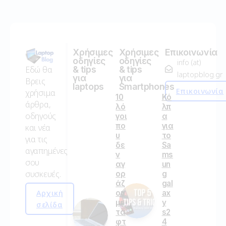
Χρήσιμες
Χρήσιμες
Επικοινωνία
οδηγίες
οδηγίες
info (at)
Εδώ θα
& tips
& tips
laptopblog.gr
για
για
Βρεις
laptops
Smartphones
Επικοινωνία
χρήσιμα
10
Κό
άρθρα,
λό
λπ
οδηγούς
γοι
α
πο
για
και νέα
υ
το
για τις
δε
Sa
αγαπημένες
ν
ms
σου
αγ
un
συσκευές.
ορ
g
άζ
gal
Αρχική
ου
ax
με
y
σελίδα
τα
s2
φτ
4