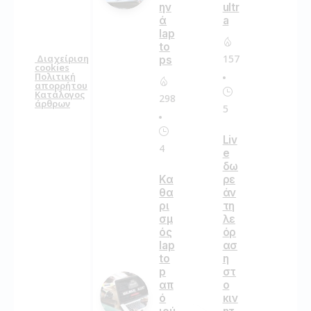
ην
ultr
ά
a
lap
to
157
Διαχείριση
ps
cookies
Πολιτική
απορρήτου
Κατάλογος
298
άρθρων
5
Liv
4
e
δω
Κα
ρε
θα
άν
ρι
τη
σμ
λε
ός
όρ
lap
ασ
to
η
p
στ
απ
ο
ό
κιν