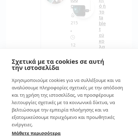
ιού
ητ
ς
ό ή
το
ta
215
ble
t
εύ
κο
12
λα
!
Δε
Σχετικά με τα cookies σε αυτή
ν
την ιστοσελίδα
158
αν
οίγ
Χρησιμοποιούμε cookies για να συλλέξουμε και να
ει
αναλύσουμε πληροφορίες σχετικές με την απόδοση
το
7
Ma
και τη χρήση της ιστοσελίδας, να προσφέρουμε
cb
λειτουργίες σχετικές με τα κοινωνικά δίκτυα, να
oo
Βρ
βελτιώσουμε την εμπειρία πλοήγησης και να
k
ες
εξατομικεύσουμε περιεχόμενο και προωθητικές
το
κιν
ενέργειες.
244
ητ
Μάθετε περισσότερα
ό