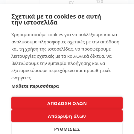
130
έν
α
πρ
Σχετικά με τα cookies σε αυτή
οβ
την ιστοσελίδα
7
λή
μα
Χρησιμοποιούμε cookies για να συλλέξουμε και να
τα
7
αναλύσουμε πληροφορίες σχετικές με την απόδοση
σκ
τρ
λη
όπ
και τη χρήση της ιστοσελίδας, να προσφέρουμε
ρο
οι
λειτουργίες σχετικές με τα κοινωνικά δίκτυα, να
ύ
για
βελτιώσουμε την εμπειρία πλοήγησης και να
δί
να
εξατομικεύσουμε περιεχόμενο και προωθητικές
σκ
κά
ου
νε
ενέργειες.
κα
τε
Μάθετε περισσότερα
ι
το
πώ
Sm
ς
art
ΑΠΟΔΟΧΗ ΟΛΩΝ
να
Ph
τα
on
λύ
Απόρριψη όλων
e
σε
έξ
ις
υπ
ΡΥΘΜΙΣΕΙΣ
νο