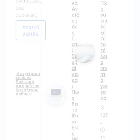
αγαπημένες
να
Πώ
σου
Αν
ς
συσκευές.
οίξ
να
ει;
επι
Αρχική
Δε
λέ
ς
ξε
σελίδα
Γι
τε
ατ
το
ί
τέ
Συ
λει
μβ
ο
αί
κιν
Διαχείριση
νει
ητ
cookies
κα
ό
Πολιτική
απορρήτου
ι
για
Κατάλογος
Πώ
εσ
άρθρων
ς
άς
θα
το
125
Φτ
ιά
ξει
ς
11
Μέ