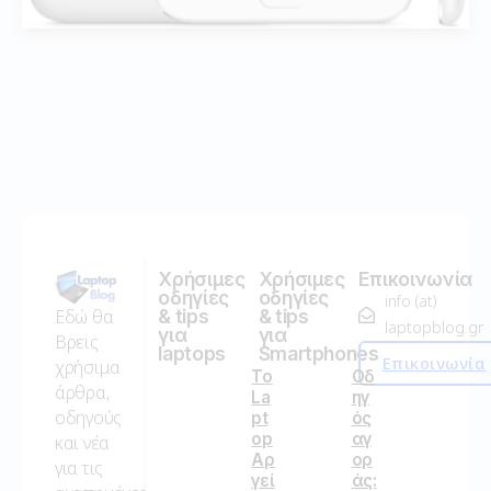
Χρήσιμες
Χρήσιμες
Επικοινωνία
οδηγίες
οδηγίες
info (at)
Εδώ θα
& tips
& tips
laptopblog.gr
για
για
Βρεις
laptops
Smartphones
Επικοινωνία
χρήσιμα
Το
Οδ
άρθρα,
La
ηγ
οδηγούς
pt
ός
op
αγ
και νέα
Αρ
ορ
για τις
γεί
άς: