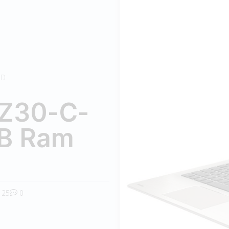
SD
 Z30-C-
GB Ram
25
0