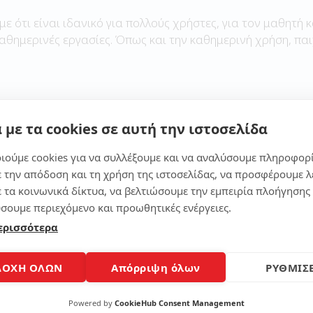
με ότι είναι ιδανικό για πολλούς χρήστες, για τον μαθητή κ
καθημερινές εργασίες. Όπως και την καθημερινή χρήση, παι
 με τα cookies σε αυτή την ιστοσελίδα
Μοίρασε το άρθρο
ιούμε cookies για να συλλέξουμε και να αναλύσουμε πληροφορ
ε την απόδοση και τη χρήση της ιστοσελίδας, να προσφέρουμε λ
ε τα κοινωνικά δίκτυα, να βελτιώσουμε την εμπειρία πλοήγησης 
σουμε περιεχόμενο και προωθητικές ενέργειες.
ερισσότερα
ΔΟΧΗ ΟΛΩΝ
Απόρριψη όλων
ΡΥΘΜΙΣΕ
Powered by
CookieHub Consent Management