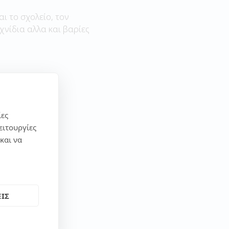
αι το σχολείο, τον
χνίδια αλλα και βαρίες
ίες
ειτουργίες
και να
ΙΣ