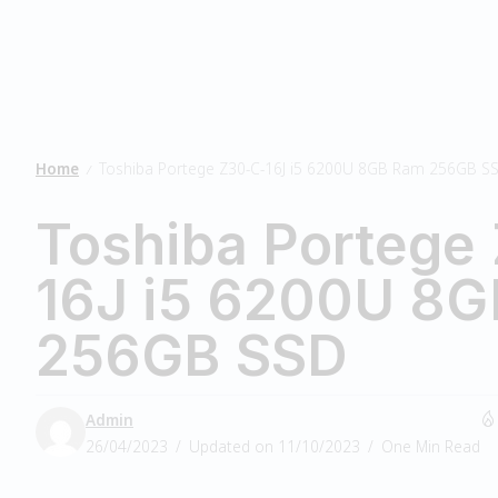
Home
Toshiba Portege Z30-C-16J i5 6200U 8GB Ram 256GB S
/
Toshiba Portege
16J i5 6200U 8
256GB SSD
Admin
26/04/2023
Updated on 11/10/2023
One Min Read