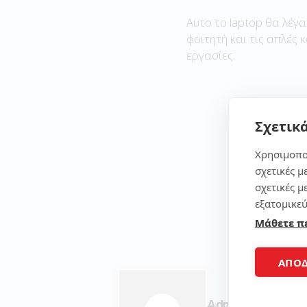
Αυτο το laptop θα λέγα
φοιτητή και τις απλές 
εργασίες.
Σχετικά
Χρησιμοπο
σχετικές μ
σχετικές μ
εξατομικεύ
Μάθετε π
ΑΠΟ
Admin