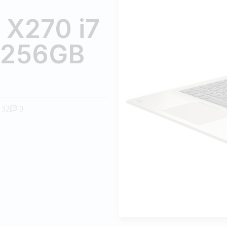
 X270 i7
 256GB
32
0