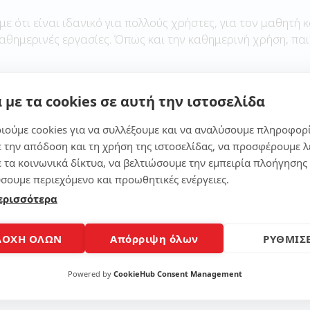
με ότι είναι ιδανικό για πολλούς χρήστες, για τον μαθητή κ
καθημερινές εργασίες. Όπως και την καθημερινή χρήση, παι
 με τα cookies σε αυτή την ιστοσελίδα
Μοίρασε το άρθρο
ιούμε cookies για να συλλέξουμε και να αναλύσουμε πληροφορ
ε την απόδοση και τη χρήση της ιστοσελίδας, να προσφέρουμε λ
ε τα κοινωνικά δίκτυα, να βελτιώσουμε την εμπειρία πλοήγησης 
σουμε περιεχόμενο και προωθητικές ενέργειες.
ερισσότερα
ΔΟΧΗ ΟΛΩΝ
Απόρριψη όλων
ΡΥΘΜΙΣΕ
Powered by
CookieHub Consent Management