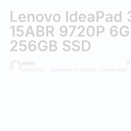
Lenovo IdeaPad 
15ABR 9720P 6
256GB SSD
Admin
26/04/2023
Updated on 11/10/2023
One Min Read