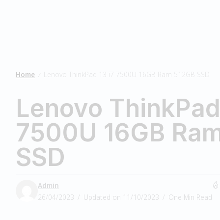
Home
Lenovo ThinkPad 13 i7 7500U 16GB Ram 512GB SSD
/
Lenovo ThinkPad 
7500U 16GB Ram
SSD
Admin
26/04/2023
Updated on 11/10/2023
One Min Read