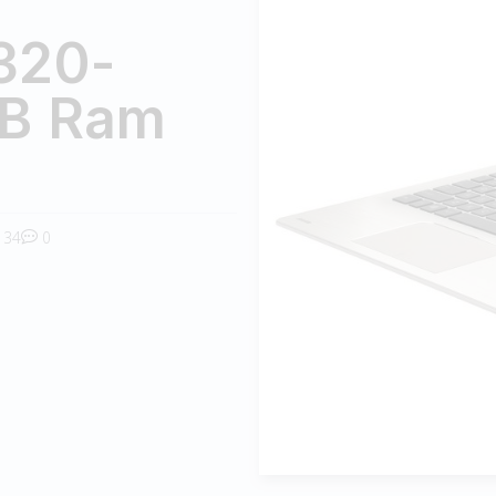
320-
GB Ram
34
0