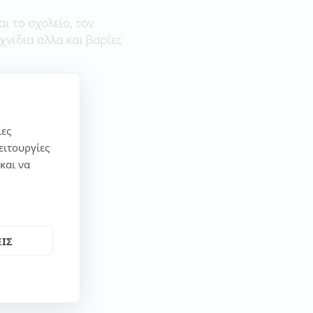
αι το σχολείο, τον
χνίδια αλλα και βαρίες
ίες
ειτουργίες
και να
ΙΣ