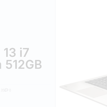
13 i7
 512GB
35
0