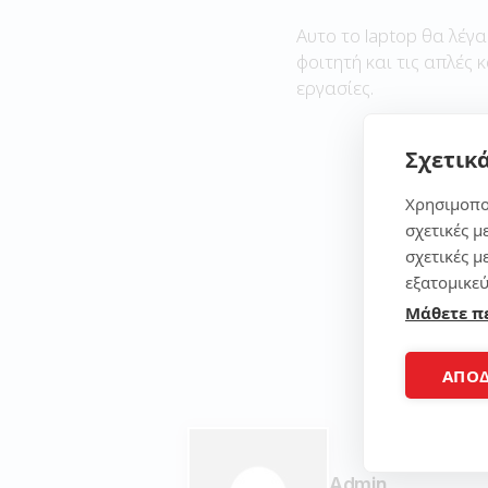
Αυτο το laptop θα λέγα
φοιτητή και τις απλές 
εργασίες.
Σχετικά
Χρησιμοπο
σχετικές μ
σχετικές μ
εξατομικεύ
Μάθετε π
ΑΠΟ
Admin