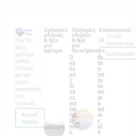
Χρήσιμες
Χρήσιμες
Επικοινωνία
οδηγίες
οδηγίες
info (at)
Εδώ θα
& tips
& tips
laptopblog.gr
για
για
Βρεις
laptops
Smartphones
Επικοινωνία
χρήσιμα
Ο
Κό
άρθρα,
σκ
λπ
οδηγούς
λη
α
ρό
για
και νέα
ς
το
για τις
δί
Sa
αγαπημένες
σκ
ms
σου
ος
un
συσκευές.
για
g
lap
gal
Αρχική
to
ax
p
y
σελίδα
πο
s2
υ
4