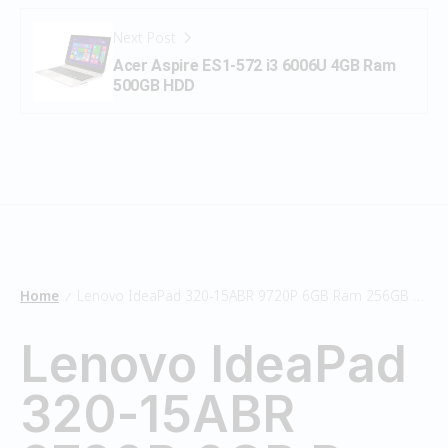
Next Post
Acer Aspire ES1-572 i3 6006U 4GB Ram
500GB HDD
Home
Lenovo IdeaPad 320-15ABR 9720P 6GB Ram 256GB SSD
/
Lenovo IdeaPad
320-15ABR