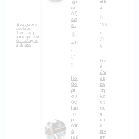
χρ
ultr
ει
a
άζ
εσ
156
Διαχείριση
αι
cookies
Πολιτική
απορρήτου
Κατάλογος
247
άρθρων
5
Liv
2
e
δω
Κα
ρε
θα
άν
ρι
τη
σμ
λε
ός
όρ
lap
ασ
to
η
p
στ
απ
ο
ό
κιν
ιού
ητ