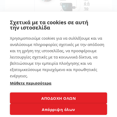
ς
ό ή
το
ta
213
ble
Σχετικά με τα cookies σε αυτή
t
την ιστοσελίδα
εύ
κο
12
Χρησιμοποιούμε cookies για να συλλέξουμε και να
λα
!
αναλύσουμε πληροφορίες σχετικές με την απόδοση
10
και τη χρήση της ιστοσελίδας, να προσφέρουμε
λό
λειτουργίες σχετικές με τα κοινωνικά δίκτυα, να
157
γοι
βελτιώσουμε την εμπειρία πλοήγησης και να
πο
υ
εξατομικεύσουμε περιεχόμενο και προωθητικές
δε
ενέργειες.
7
ν
Μάθετε περισσότερα
αγ
ορ
Βρ
άζ
ες
ου
το
ΑΠΟΔΟΧΗ ΟΛΩΝ
με
κιν
τα
ητ
Απόρριψη όλων
φτ
ό