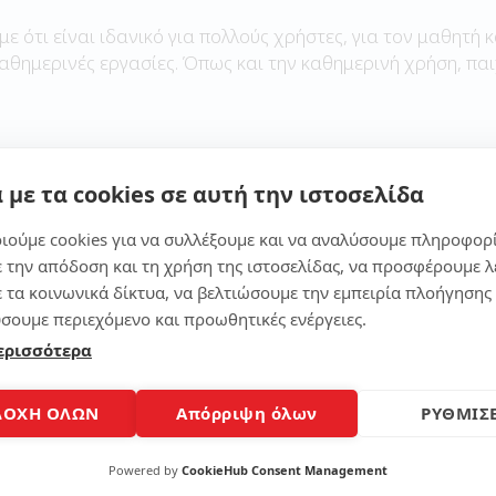
με ότι είναι ιδανικό για πολλούς χρήστες, για τον μαθητή κ
καθημερινές εργασίες. Όπως και την καθημερινή χρήση, παι
 με τα cookies σε αυτή την ιστοσελίδα
Μοίρασε το άρθρο
ιούμε cookies για να συλλέξουμε και να αναλύσουμε πληροφορ
ε την απόδοση και τη χρήση της ιστοσελίδας, να προσφέρουμε λ
ε τα κοινωνικά δίκτυα, να βελτιώσουμε την εμπειρία πλοήγησης 
σουμε περιεχόμενο και προωθητικές ενέργειες.
ερισσότερα
ΔΟΧΗ ΟΛΩΝ
Απόρριψη όλων
ΡΥΘΜΙΣΕ
Powered by
CookieHub Consent Management