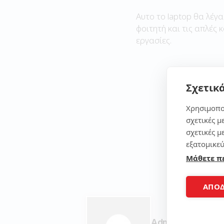
Αυτο το laptop θα λέγα
φοιτητή και τις απλές 
εργασίες.
Σχετικά
Χρησιμοπο
σχετικές μ
σχετικές μ
εξατομικεύ
Μάθετε π
ΑΠΟ
Admin