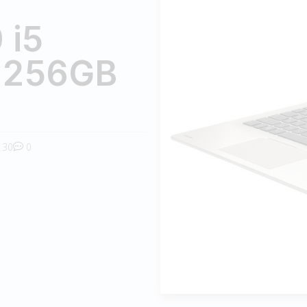
 i5
 256GB
30
0