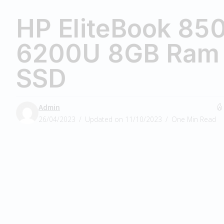
HP EliteBook 850
6200U 8GB Ram
SSD
Admin
26/04/2023
Updated on 11/10/2023
One Min Read