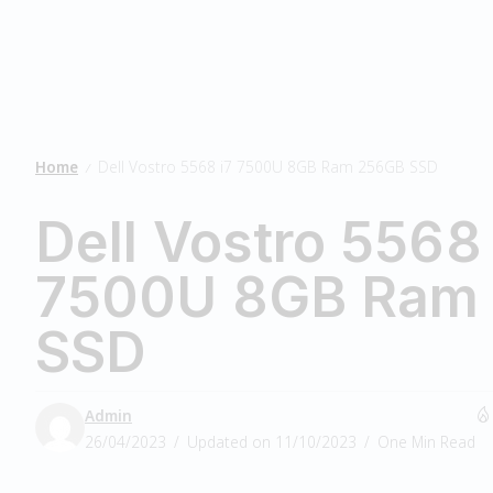
Home
Dell Vostro 5568 i7 7500U 8GB Ram 256GB SSD
/
Dell Vostro 5568 
7500U 8GB Ram
SSD
Admin
26/04/2023
Updated on 11/10/2023
One Min Read