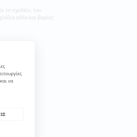
αι το σχολείο, τον
χνίδια αλλα και βαρίες
ίες
ειτουργίες
και να
ΙΣ