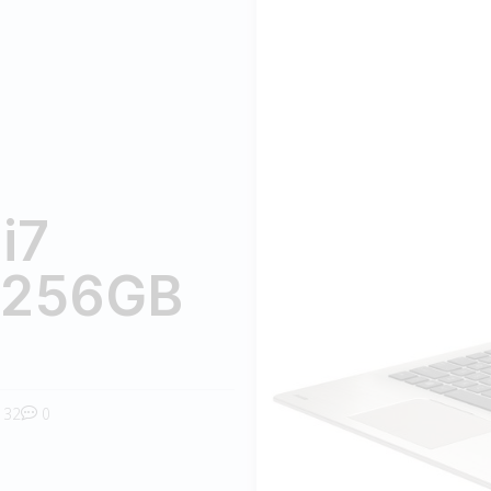
i7
 256GB
32
0