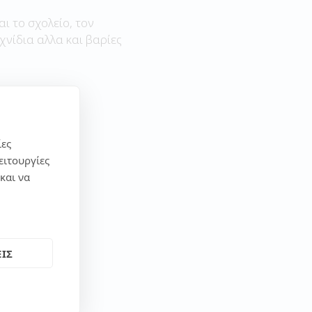
αι το σχολείο, τον
χνίδια αλλα και βαρίες
ίες
ειτουργίες
και να
ΙΣ