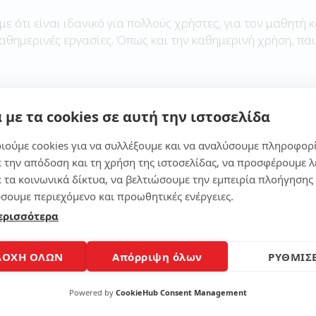
με ότι είναι ιδανικό για πολλούς χρήστες, για τον μαθητή κ
καθημερινές εργασίες. Όπως και την καθημερινή χρήση, παι
 με τα cookies σε αυτή την ιστοσελίδα
Μοίρασε το άρθρο
ιούμε cookies για να συλλέξουμε και να αναλύσουμε πληροφορ
ε την απόδοση και τη χρήση της ιστοσελίδας, να προσφέρουμε λ
ε τα κοινωνικά δίκτυα, να βελτιώσουμε την εμπειρία πλοήγησης 
σουμε περιεχόμενο και προωθητικές ενέργειες.
ερισσότερα
ΔΟΧΗ ΟΛΩΝ
Απόρριψη όλων
ΡΥΘΜΙΣΕ
Powered by
CookieHub Consent Management