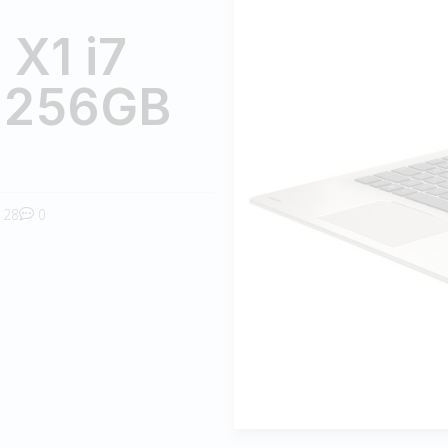
X1 i7
 256GB
28
0