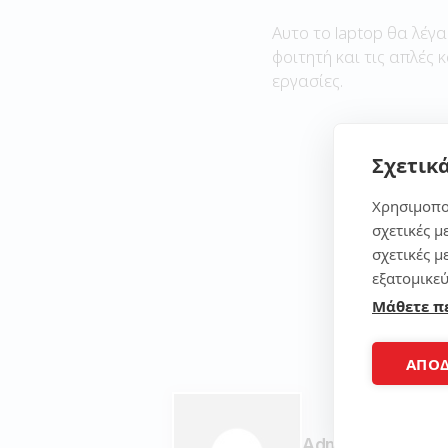
Αυτο το laptop θα λέγα
φοιτητή και τις απλές 
εργασίες.
Σχετικά
Χρησιμοπο
σχετικές μ
σχετικές μ
εξατομικεύ
Μάθετε π
ΑΠΟ
Admin