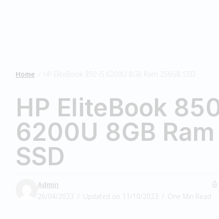
Home
HP EliteBook 850 i5 6200U 8GB Ram 256GB SSD
/
HP EliteBook 850
6200U 8GB Ram
SSD
Admin
26/04/2023
Updated on 11/10/2023
One Min Read