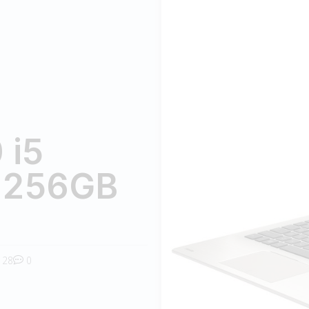
 i5
 256GB
28
0