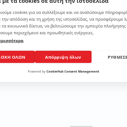
 με τα cookies σε αυτή την ιστοσελίδα
Μοίρασε το άρθρο
ιούμε cookies για να συλλέξουμε και να αναλύσουμε πληροφορ
ε την απόδοση και τη χρήση της ιστοσελίδας, να προσφέρουμε λ
ε τα κοινωνικά δίκτυα, να βελτιώσουμε την εμπειρία πλοήγησης 
σουμε περιεχόμενο και προωθητικές ενέργειες.
ερισσότερα
ΔΟΧΗ ΟΛΩΝ
Απόρριψη όλων
ΡΥΘΜΙΣΕ
Powered by
CookieHub Consent Management