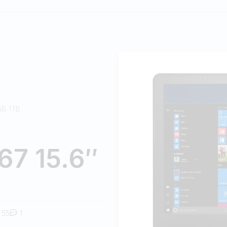
GB 1TB
67 15.6″
55
1