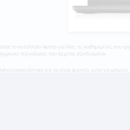
είναι το κατάλληλο laptop για όλες τις καθημερινές σου ερ
ύγχρονες τεχνολογίες που έρχεται εξοπλισμένοι.
ell κατασκευάστηκε για να είναι φορητό, ώστε να μπορείς 
ές με φίλους ή την οικογένεια σου ενώ ταυτόχρονα να παρ
67 δοκιμή και παρουσίαση
fe των 15,6” ανάλυσης Full HD μπορείς να περιμένεις πολύ
ώματα και επαρκή φωτεινότητα, ώστε η πλοήγηση στο Int