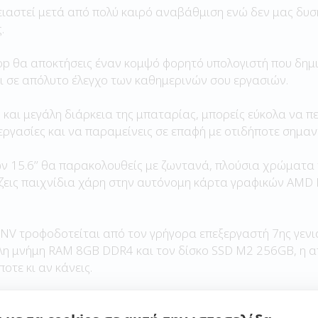
ειαστεί μετά από πολύ καιρό αναβάθμιση ενώ δεν μας δυ
.
op θα αποκτήσεις έναν κομψό φορητό υπολογιστή που δημι
ι σε απόλυτο έλεγχο των καθημερινών σου εργασιών.
και μεγάλη διάρκεια της μπαταρίας, μπορείς εύκολα να πε
εργασίες και να παραμείνεις σε επαφή με οτιδήποτε σημαν
ων 15.6’’ θα παρακολουθείς με ζωντανά, πλούσια χρώματα τ
ίζεις παιχνίδια χάρη στην αυτόνομη κάρτα γραφικών AMD
NV τροφοδοτείται από τον γρήγορα επεξεργαστή 7ης γενιάς
λη μνήμη RAM 8GB DDR4 και τον δίσκο SSD M2 256GB, η α
οτε κι αν κάνεις.