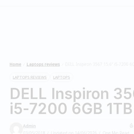
Home
Laptops reviews
DELL Inspiron 3567 15.6″ i5-7200 6
/
/
LAPTOPS REVIEWS
LAPTOPS
DELL Inspiron 35
i5-7200 6GB 1TB
Admin
03/05/2018
Updated on 14/06/2026
One Min Read