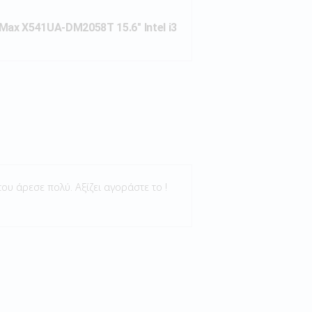
ax X541UA-DM2058T 15.6″ Intel i3
του άρεσε πολύ. Αξίζει αγοράστε το !