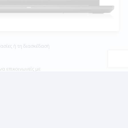
γασίες ή τη διασκέδασή
να επικοινωνείς με
αμένεις το ίδιο
 καλή ποιότητα
ernet, η αναπαραγωγή