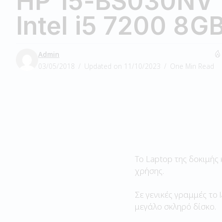
HP 15-BS030NV 
Intel i5 7200 8G
Admin
03/05/2018
Updated on 11/10/2023
One Min Read
Το Laptop της δοκιμής
χρήσης.
Σε γενικές γραμμές το
μεγάλο σκληρό δίσκο.