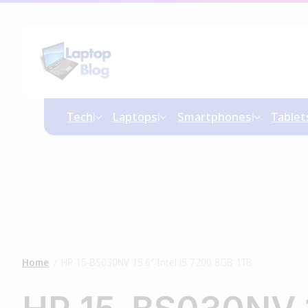
Tech
Laptops
Smartphones
Tablet
Home
HP 15-BS030NV 15.6″ Intel i5 7200 8GB 1TB
/