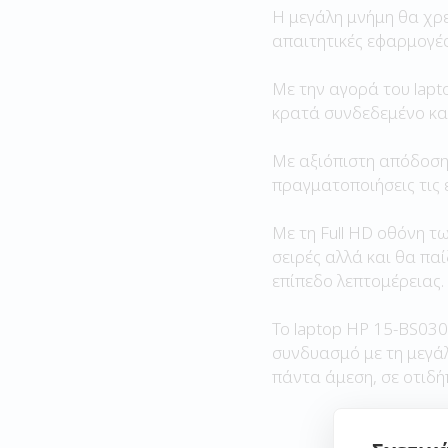
Η μεγάλη μνήμη θα χρ
απαιτητικές εφαρμογές
Με την αγορά του lapt
κρατά συνδεδεμένο κα
Με αξιόπιστη απόδοση 
πραγματοποιήσεις τις 
Με τη Full HD οθόνη τ
σειρές αλλά και θα πα
επίπεδο λεπτομέρειας.
Το laptop HP 15-BS030
συνδυασμό με τη μεγά
πάντα άμεση, σε οτιδήπ