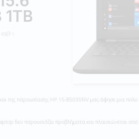
15.6″
B 1TB
45
1
 και της παρουσίασης HP 15-BS030NV μας άφησε μια πολύ
 laptop δεν παρουσιάζει προβλήματα και πλαισιώνεται από