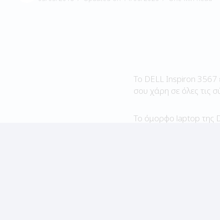
Το DELL Inspiron 3567 
σου χάρη σε όλες τις σ
Το όμορφο laptop της D
συνεργάτες, συμφοιτητ
παραγωγικός.
DELL Inspiron 35
Χάρη στην οθόνη Trueli
απεικόνισης, ωραία χρ