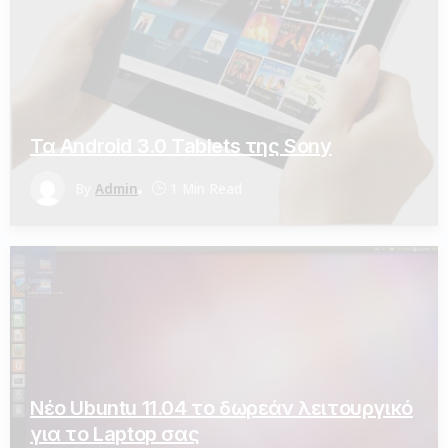
Τα Android 3.0 Tablets της Sony
By
Admin
1 Min Read
Νέο Ubuntu 11.04 το δωρεάν λειτουργικό
για το Laptop σας