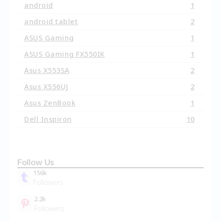
android
1
android tablet
2
ASUS Gaming
1
ASUS Gaming FX550IK
1
Asus X553SA
2
Asus X556UJ
2
Asus ZenBook
1
Dell Inspiron
10
Follow Us
156k
Followers
2.2k
Followers