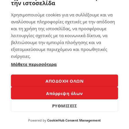
την ιστοσελίδα
ς
7
Γι
Χρησιμοποιούμε cookies για να συλλέξουμε και να
ατ
αναλύσουμε πληροφορίες σχετικές με την απόδοση
ί
Βρ
Συ
ες
και τη χρήση της ιστοσελίδας, να προσφέρουμε
μβ
το
λειτουργίες σχετικές με τα κοινωνικά δίκτυα, να
αί
κιν
βελτιώσουμε την εμπειρία πλοήγησης και να
νει
ητ
εξατομικεύσουμε περιεχόμενο και προωθητικές
κα
ό
ι
σο
ενέργειες.
Πώ
υ
Μάθετε περισσότερα
ς
στ
θα
ο
το
αθ
ΑΠΟΔΟΧΗ ΟΛΩΝ
Φτ
όρ
ιά
υβ
ξει
ο
Απόρριψη όλων
ς
Μέ
ΡΥΘΜΙΣΕΙΣ
161
σα
σε
Λίγ
Powered by
CookieHub Consent Management
α