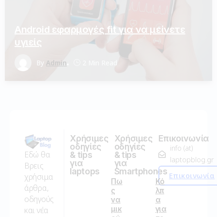
Android εφαρμογές fit για να μείνετε
υγιείς
By
Admin
2 Min Read
Χρήσιμες
Χρήσιμες
Επικοινωνία
οδηγίες
οδηγίες
info (at)
Εδώ θα
& tips
& tips
laptopblog.gr
για
για
Βρεις
laptops
Smartphones
Επικοινωνία
χρήσιμα
Πω
Κό
άρθρα,
ς
λπ
οδηγούς
να
α
μικ
για
και νέα