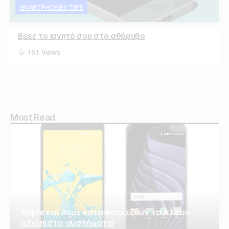
SMARTPHONES TIPS
Βρες το κινητό σου στο αθόρυβο
161 Views
Most Read
Apple και Asus κατασκευάζουν τα πλέον
αξιόπιστα συστήματα