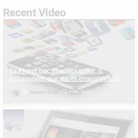
Recent Video
Το iPhone σας παρακολουθεί, τι
καταγράφει πως θα το σταματήσετε
By
Γίωργος Εννάς
4 Min Read