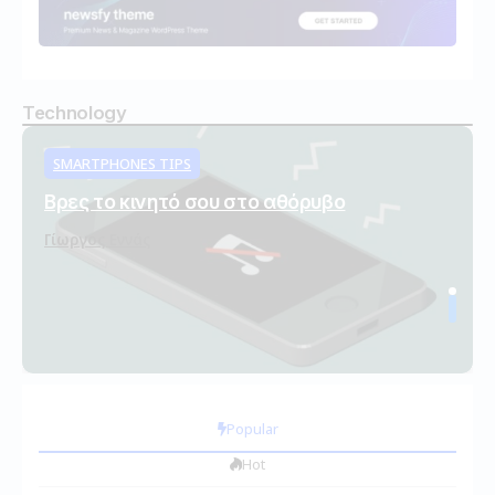
Technology
SMARTPHONES TIPS
Βρες το κινητό σου στο αθόρυβο
Γίωργος Εννάς
Popular
Hot