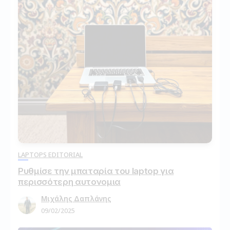
LAPTOPS EDITORIAL
Ρυθμίσε την μπαταρία του laptop για
περισσότερη αυτονομια
Μιχάλης Δαπλάνης
09/02/2025