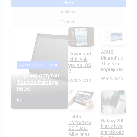
News
Mobiles
Gadgets
ASUS
Download
MemoPad
jailbreak
10, είναι
LAPTOPS EDITORIAL
για το iOS
κορυφαίο
6
Παρουσιαση του
05/02/2013
05/02/2013
Toshiba Portege
R600
By
Admin
Tablet
Galaxy S II
κάτω των
Plus είναι
90 Ευρω
επιτέλους
Allwinner