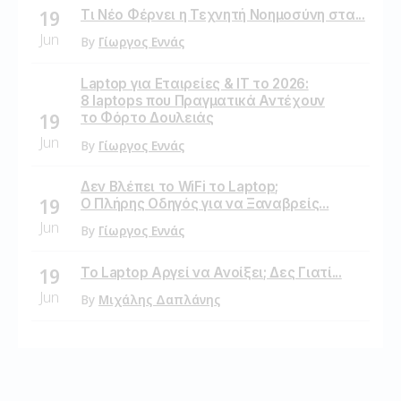
Τι Νέο Φέρνει η Τεχνητή Νοημοσύνη στα...
19
Jun
By
Γίωργος Εννάς
Laptop για Εταιρείες & IT το 2026:
8 laptops που Πραγματικά Αντέχουν
19
το Φόρτο Δουλειάς
Jun
By
Γίωργος Εννάς
Δεν Βλέπει το WiFi το Laptop;
19
Ο Πλήρης Οδηγός για να Ξαναβρείς...
Jun
By
Γίωργος Εννάς
Το Laptop Αργεί να Ανοίξει; Δες Γιατί...
19
Jun
By
Μιχάλης Δαπλάνης