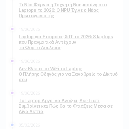
Τι Νέο Φέρνει η Τεχνητή Νοημοσύνη στα
Laptops το 2026: Ο NPU Έγινε ο Νέος
Πρωταγωνιστής
19/06/2026
Laptop για Εταιρείες & IT το 2026: 8 laptops
που Πραγματικά Αντέχουν
το Φόρτο Δουλειάς
19/06/2026
Δεν Βλέπει το WiFi το Laptop;
Ο Πλήρης Οδηγός για να Ξαναβρείς το Δίκτυό
σου
19/06/2026
Το Laptop Αργεί να Ανοίξει; Δες Γιατί
Συμβαίνει και Πώς θα το Φτιάξεις Μέσα σε
Λίγα Λεπτά
05/03/2026