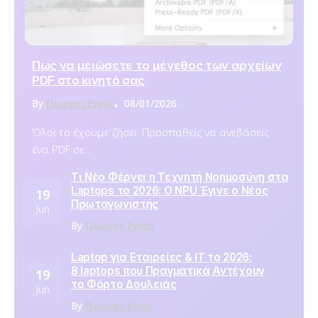
Πως να μειώσετε το μέγεθος των αρχείων
PDF στο κινητό σας
By
Γίωργος Εννάς
08/01/2026
Όλοι το έχουμε ζήσει. Προσπαθείς να ανεβάσεις
ένα PDF σε...
Τι Νέο Φέρνει η Τεχνητή Νοημοσύνη στα
Laptops το 2026: Ο NPU Έγινε ο Νέος
19
Πρωταγωνιστής
Jun
By
Γίωργος Εννάς
Laptop για Εταιρείες & IT το 2026:
8 laptops που Πραγματικά Αντέχουν
19
το Φόρτο Δουλειάς
Jun
By
Γίωργος Εννάς