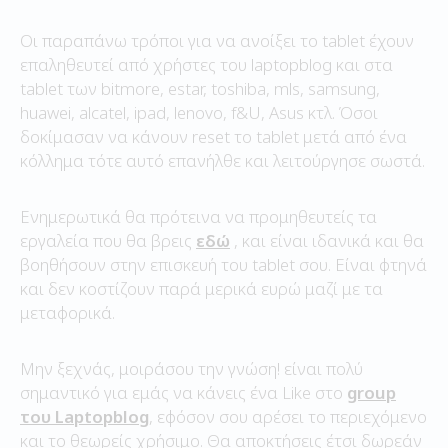
Οι παραπάνω τρόποι για να ανοίξει το tablet έχουν
επαληθευτεί από χρήστες του laptopblog και στα
tablet των bitmore, estar, toshiba, mls, samsung,
huawei, alcatel, ipad, lenovo, f&U, Asus κτλ. Όσοι
δοκίμασαν να κάνουν reset το tablet μετά από ένα
κόλλημα τότε αυτό επανήλθε και λειτούργησε σωστά.
Ενημερωτικά θα πρότεινα να προμηθευτείς τα
εργαλεία που θα βρεις
εδώ
, και είναι ιδανικά και θα
βοηθήσουν στην επισκευή του tablet σου. Είναι φτηνά
και δεν κοστίζουν παρά μερικά ευρώ μαζί με τα
μεταφορικά.
Μην ξεχνάς, μοιράσου την γνώση! είναι πολύ
σημαντικό για εμάς να κάνεις ένα Like στο
group
του Laptopblog
, εφόσον σου αρέσει το περιεχόμενο
και το θεωρείς χρήσιμο. Θα αποκτήσεις έτσι δωρεάν