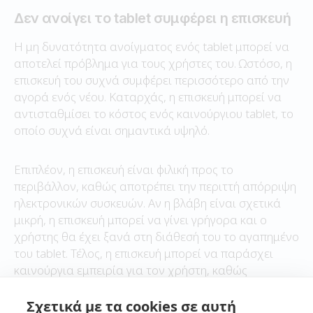
Δεν ανοίγει το tablet συμφέρει η επισκευή
Η μη δυνατότητα ανοίγματος ενός tablet μπορεί να
αποτελεί πρόβλημα για τους χρήστες του. Ωστόσο, η
επισκευή του συχνά συμφέρει περισσότερο από την
αγορά ενός νέου. Καταρχάς, η επισκευή μπορεί να
αντισταθμίσει το κόστος ενός καινούργιου tablet, το
οποίο συχνά είναι σημαντικά υψηλό.
Επιπλέον, η επισκευή είναι φιλική προς το
περιβάλλον, καθώς αποτρέπει την περιττή απόρριψη
ηλεκτρονικών συσκευών. Αν η βλάβη είναι σχετικά
μικρή, η επισκευή μπορεί να γίνει γρήγορα και ο
χρήστης θα έχει ξανά στη διάθεσή του το αγαπημένο
του tablet. Τέλος, η επισκευή μπορεί να παράσχει
καινούργια εμπειρία για τον χρήστη, καθώς
ενδέχεται να αναβαθμιστούν οι εσωτερικοί του
μηχανισμοί και λειτουργίες.
Σχετικά με τα cookies σε αυτή