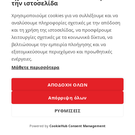
την ιστοσελίδα
Επομένως, η επισκευή ενός tablet που δεν ανοίγει
Χρησιμοποιούμε cookies για να συλλέξουμε και να
συμφέρει από πολλές απόψεις. Αντί να αγοράσουμε
αναλύσουμε πληροφορίες σχετικές με την απόδοση
ένα καινούργιο tablet και να ξοδέψουμε
και τη χρήση της ιστοσελίδας, να προσφέρουμε
περισσότερα χρήματα, μπορούμε να επισκευάσουμε
λειτουργίες σχετικές με τα κοινωνικά δίκτυα, να
το προβληματικό μας μοντέλο.
βελτιώσουμε την εμπειρία πλοήγησης και να
εξατομικεύσουμε περιεχόμενο και προωθητικές
ενέργειες.
Συνοψίζοντας
Μάθετε περισσότερα
Όταν ένα tablet δεν ανοίγει, μπορεί να υπάρχουν
πολλοί πιθανοί λόγοι για αυτό το πρόβλημα. Ένας
ΑΠΟΔΟΧΗ ΟΛΩΝ
από τους κύριους λόγους μπορεί να είναι η έλλειψη
ενέργειας. Πριν ανησυχήσετε για ένα πιο σοβαρό
Απόρριψη όλων
πρόβλημα, ελέγξτε αν η μπαταρία του tablet σας
ΡΥΘΜΙΣΕΙΣ
είναι φορτισμένη ή αν έχει εξαντληθεί.
Powered by
CookieHub Consent Management
Προσπαθήστε να συνδέσετε το tablet σε ένα