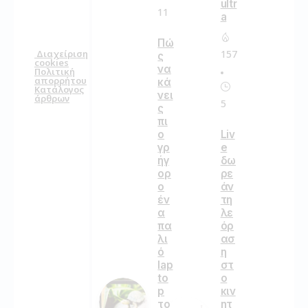
ultr
11
a
Πώ
157
Διαχείριση
ς
cookies
να
Πολιτική
απορρήτου
κά
Κατάλογος
νει
άρθρων
5
ς
πι
ο
Liv
γρ
e
ήγ
δω
ορ
ρε
ο
άν
έν
τη
α
λε
πα
όρ
λι
ασ
ό
η
lap
στ
to
ο
p
κιν
το
ητ