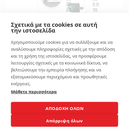
20
ό ή
26
το
–
ta
Χω
ble
Σχετικά με τα cookies σε αυτή
ρίς
t
την ιστοσελίδα
να
εύ
ξο
κο
Χρησιμοποιούμε cookies για να συλλέξουμε και να
δέ
λα
ψε
!
αναλύσουμε πληροφορίες σχετικές με την απόδοση
ις
και τη χρήση της ιστοσελίδας, να προσφέρουμε
πο
λειτουργίες σχετικές με τα κοινωνικά δίκτυα, να
158
λλ
ά
βελτιώσουμε την εμπειρία πλοήγησης και να
εξατομικεύσουμε περιεχόμενο και προωθητικές
ενέργειες.
7
296
Μάθετε περισσότερα
Βρ
ες
7
το
ΑΠΟΔΟΧΗ ΟΛΩΝ
κιν
Σύ
ητ
Απόρριψη όλων
γκ
ό