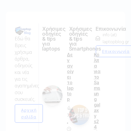
Χρήσιμες
Χρήσιμες
Επικοινωνία
οδηγίες
οδηγίες
info (at)
Εδώ θα
& tips
& tips
laptopblog.gr
για
για
Βρεις
laptops
Smartphones
Επικοινωνία
χρήσιμα
Δε
Κό
άρθρα,
ν
λπ
οδηγούς
αν
α
οίγ
για
και νέα
ει
το
για τις
το
Sa
αγαπημένες
lap
ms
σου
to
un
συσκευές.
p
g
gal
Αρχική
ax
715
y
σελίδα
s2
4