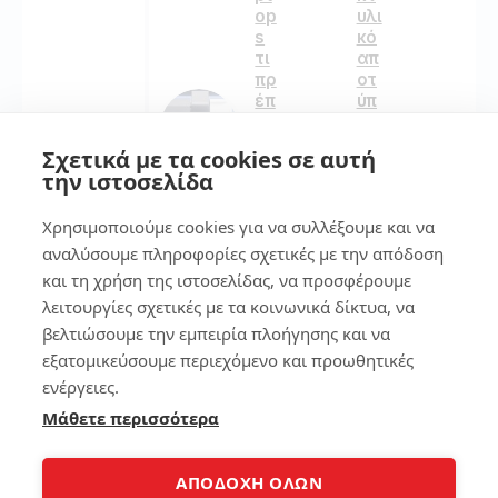
op
υλι
s
κό
τι
απ
πρ
οτ
έπ
ύπ
ει
ωμ
να
α
Σχετικά με τα cookies σε αυτή
πρ
στ
την ιστοσελίδα
οσ
ο
έξ
sm
Χρησιμοποιούμε cookies για να συλλέξουμε και να
ετ
art
ε
ph
αναλύσουμε πληροφορίες σχετικές με την απόδοση
on
και τη χρήση της ιστοσελίδας, να προσφέρουμε
e
λειτουργίες σχετικές με τα κοινωνικά δίκτυα, να
181
βελτιώσουμε την εμπειρία πλοήγησης και να
131
εξατομικεύσουμε περιεχόμενο και προωθητικές
ενέργειες.
4
Μάθετε περισσότερα
7
Απ
οσ
υν
7
ΑΠΟΔΟΧΗ ΟΛΩΝ