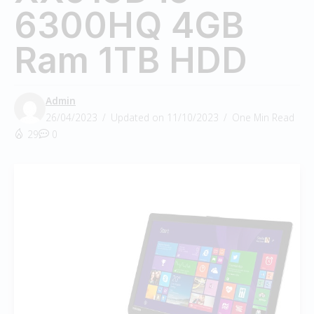
6300HQ 4GB
Ram 1TB HDD
Admin
26/04/2023
Updated on 11/10/2023
One Min Read
29
0