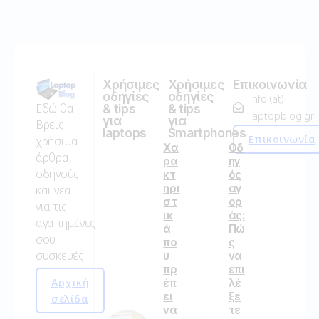
Χρήσιμες
Χρήσιμες
Επικοινωνία
οδηγίες
οδηγίες
info (at)
Εδώ θα
& tips
& tips
laptopblog.gr
για
για
Βρεις
laptops
Smartphones
Επικοινωνία
χρήσιμα
Χα
Οδ
άρθρα,
ρα
ηγ
οδηγούς
κτ
ός
ηρι
αγ
και νέα
στ
ορ
για τις
ικ
άς:
αγαπημένες
ά
Πώ
σου
πο
ς
συσκευές.
υ
να
πρ
επι
Αρχική
έπ
λέ
ει
ξε
σελίδα
να
τε