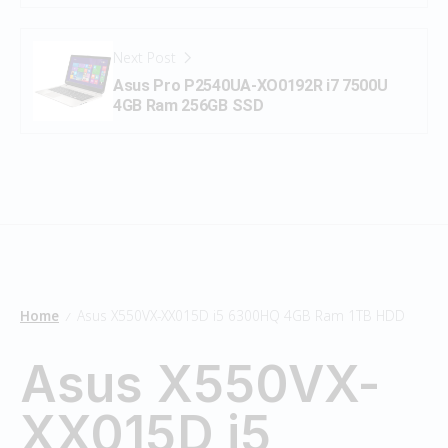
Next Post
Asus Pro P2540UA-XO0192R i7 7500U
4GB Ram 256GB SSD
Home
Asus X550VX-XX015D i5 6300HQ 4GB Ram 1TB HDD
/
Asus X550VX-
XX015D i5