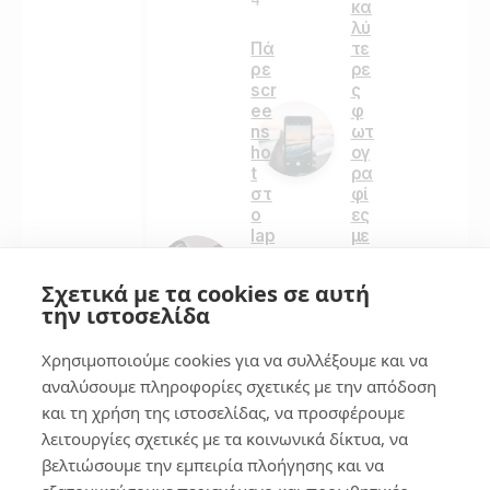
κα
λύ
Πά
τε
ρε
ρε
scr
ς
ee
φ
ns
ωτ
ho
ογ
t
ρα
στ
φί
ο
ες
lap
με
to
το
p
iPh
Σχετικά με τα cookies σε αυτή
10
on
την ιστοσελίδα
τρ
e
όπ
σα
Χρησιμοποιούμε cookies για να συλλέξουμε και να
οι
ς
αναλύσουμε πληροφορίες σχετικές με την απόδοση
και τη χρήση της ιστοσελίδας, να προσφέρουμε
468
162
λειτουργίες σχετικές με τα κοινωνικά δίκτυα, να
βελτιώσουμε την εμπειρία πλοήγησης και να