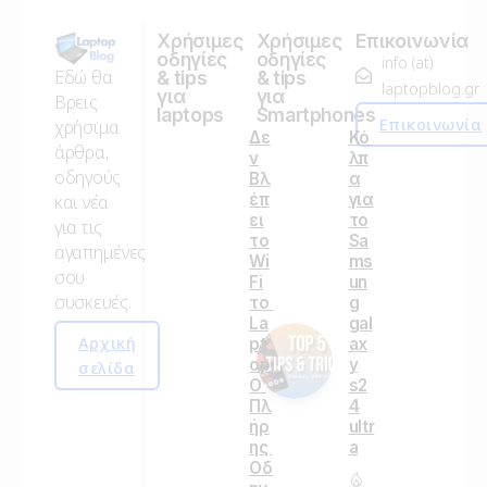
Χρήσιμες
Χρήσιμες
Επικοινωνία
οδηγίες
οδηγίες
info (at)
Εδώ θα
& tips
& tips
laptopblog.gr
για
για
Βρεις
laptops
Smartphones
Επικοινωνία
χρήσιμα
Δε
Κό
άρθρα,
ν
λπ
οδηγούς
Βλ
α
έπ
για
και νέα
ει
το
για τις
το
Sa
αγαπημένες
Wi
ms
σου
Fi
un
συσκευές.
το
g
La
gal
Αρχική
pt
ax
op;
y
σελίδα
Ο
s2
Πλ
4
ήρ
ultr
ης
a
Οδ