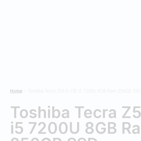
Home
Toshiba Tecra Z50-D-10E i5 7200U 8GB Ram 256GB SSD
/
Toshiba Tecra Z
i5 7200U 8GB R