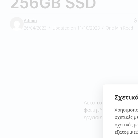
256GB SSD
Admin
26/04/2023
Updated on 11/10/2023
One Min Read
Σχετικά
Αυτο το laptop θα λέγα
φοιτητή και τις απλές 
Χρησιμοπο
εργασίες.
σχετικές μ
σχετικές μ
εξατομικεύ