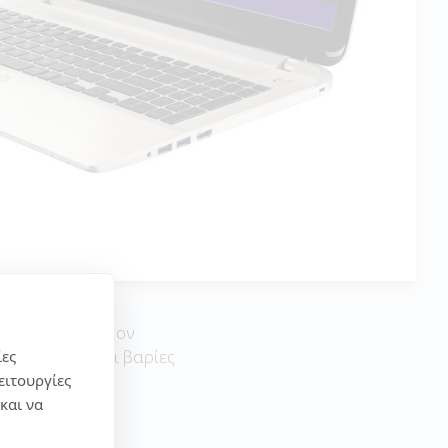
αι το σχολείο, τον
χνίδια αλλα και βαρίες
ίες
ειτουργίες
και να