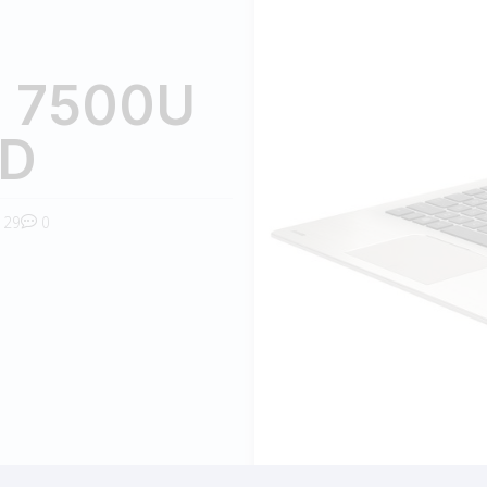
7 7500U
DD
29
0