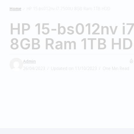
Home
HP 15-bs012nv i7 7500U 8GB Ram 1TB HDD
/
HP 15-bs012nv i
8GB Ram 1TB H
Admin
26/04/2023
Updated on 11/10/2023
One Min Read