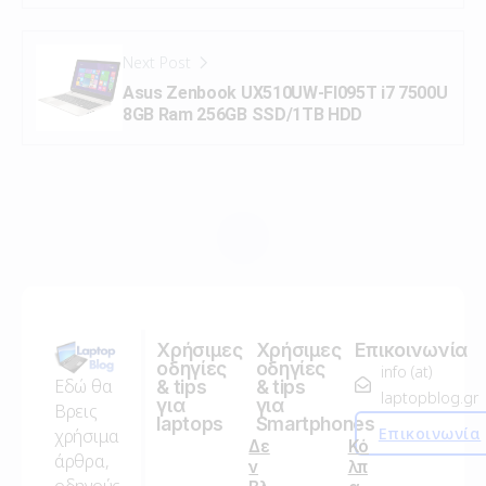
Next Post
Asus Zenbook UX510UW-FI095T i7 7500U
8GB Ram 256GB SSD/1TB HDD
Χρήσιμες
Χρήσιμες
Επικοινωνία
οδηγίες
οδηγίες
info (at)
Εδώ θα
& tips
& tips
laptopblog.gr
για
για
Βρεις
laptops
Smartphones
Επικοινωνία
χρήσιμα
Δε
Κό
άρθρα,
ν
λπ