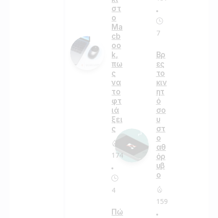
στ
ο
Ma
7
cb
oo
k,
Βρ
πω
ες
ς
το
να
κιν
το
ητ
φτ
ό
ιά
σο
ξει
υ
ς
στ
ο
αθ
174
όρ
υβ
ο
4
159
Πώ