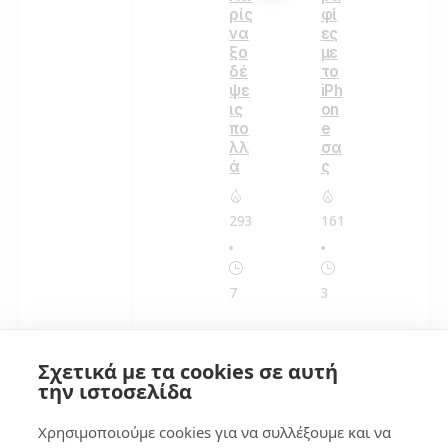
ρίς
φί
να
ες
ξο
με
δέ
το
ψε
iPh
ις
on
πο
e
λλ
σα
ά
ς
293
161
7
3
Μν
ήμ
Σχετικά με τα cookies σε αυτή
ες
την ιστοσελίδα
La
pt
Χρησιμοποιούμε cookies για να συλλέξουμε και να
op