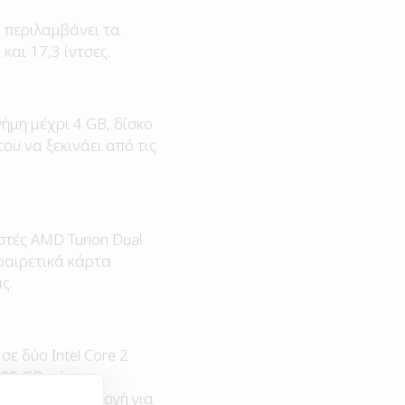
υ περιλαμβάνει τα
και 17,3 ίντσες.
νήμη μέχρι 4 GB, δίσκο
ου να ξεκινάει από τις
στές AMD Turion Dual
ροαιρετικά κάρτα
ς.
σε δύο Intel Core 2
500 GB, κάρτα
ους Α4 με επιλογή για