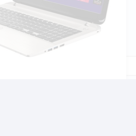
καθώς από μια πρώτη
άποια σοβαρή έλλειψη.
ν προτρέχουμε όμως, ας