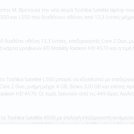
την Μ. Βρετανία την νέα σειρά Toshiba Satelite laptop πο
500 και L550 που διαθέτουν οθόνες από 13,3 ίντσες μέχρι 
500 διαθέτει οθόνη 13,3 ίντσες, επεξεργαστές Core 2 Duo, μ
 κάρτα γραφικών ATI Mobility Radeon HD 4570 και η τιμή τ
ο Toshiba Satellite L500 μπορεί να εξοπλιστεί με επεξεργα
 Core 2 Duo, μνήμη μέχρι 4 GB, δίσκο 320 GB και επίσης π
Radeon HD 4570. Οι τιμές ξεκινούν από τις 449 λίρες Αγγλία
 το Toshiba Satellite A500 με επιλογή επεξεργαστή ανάμεσα 
 και έναν στα 2,53 GHz, μνήμη μέχρι 4 GB, σκληρό δίσκο 
 Radeon HD 4650 σε κάποια μοντέλα και πληκτρολόγιο μεγέθ