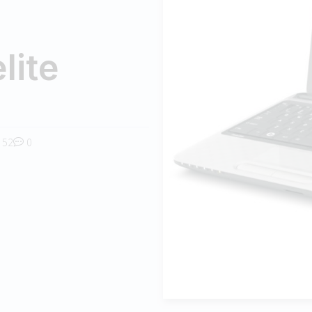
lite
52
0