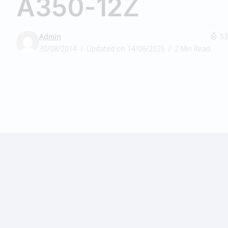
A350-12Z
Admin
53
30/08/2014
Updated on 14/06/2026
2 Min Read
Υπάρχουν κάποια note
ανάγνωση των τεχνικώ
Το Toshiba Satellite A