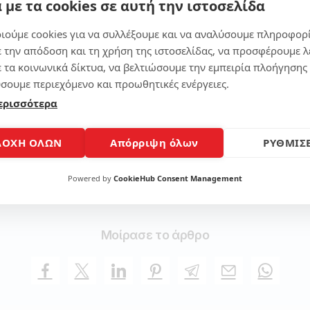
 με τα cookies σε αυτή την ιστοσελίδα
 τιμή για αυτό το μοντέλο ξεκινάει από τις 599 λίρες Αγγλί
ιούμε cookies για να συλλέξουμε και να αναλύσουμε πληροφορ
ε την απόδοση και τη χρήση της ιστοσελίδας, να προσφέρουμε λ
υπάρχει το Toshiba Satellite L550 με επεξεργαστή Intel Core
ε τα κοινωνικά δίκτυα, να βελτιώσουμε την εμπειρία πλοήγησης 
σκληρού δίσκου, κάρτα γραφικών ATI Mobility Radeon HD 
σουμε περιεχόμενο και προωθητικές ενέργειες.
ια αυτό το μοντέλο ξεκινούν από τις 699 λίρες Αγγλίας.
ερισσότερα
ΔΟΧΗ ΟΛΩΝ
Απόρριψη όλων
ΡΥΘΜΙΣΕ
νεται άμεσα στην Μ. Βρετανία και σύντομα στην υπόλοιπη
Powered by
CookieHub Consent Management
Μοίρασε το άρθρο