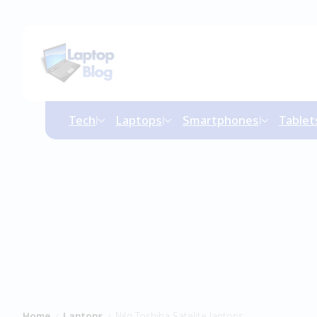
Tech
Laptops
Smartphones
Tablet
Home
Laptops
Νέα Toshiba Satelite laptops
/
/