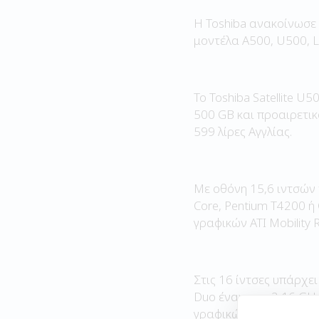
H Toshiba ανακοίνωσε σ
μοντέλα A500, U500, L
Το Toshiba Satellite U
500 GB και προαιρετικά
599 λίρες Αγγλίας.
Με οθόνη 15,6 ιντσών τ
Core, Pentium T4200 ή
γραφικών ATI Mobility 
Στις 16 ίντσες υπάρχει
Duo έναν στα 2,16 GHz
γραφικών ATI Mobility