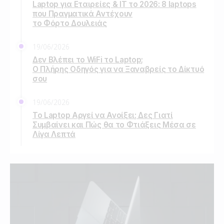
Laptop για Εταιρείες & IT το 2026: 8 laptops
που Πραγματικά Αντέχουν
το Φόρτο Δουλειάς
19/06/2026
Δεν Βλέπει το WiFi το Laptop;
Ο Πλήρης Οδηγός για να Ξαναβρείς το Δίκτυό
σου
19/06/2026
Το Laptop Αργεί να Ανοίξει; Δες Γιατί
Συμβαίνει και Πώς θα το Φτιάξεις Μέσα σε
Λίγα Λεπτά