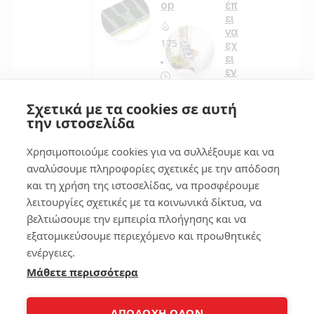
op
έπ
ει
να
175
εχ
ει
εν
α
10
κα
Σχετικά με τα cookies σε αυτή
λο
την ιστοσελίδα
κιν
ητ
Χρησιμοποιούμε cookies για να συλλέξουμε και να
ο
αναλύσουμε πληροφορίες σχετικές με την απόδοση
και τη χρήση της ιστοσελίδας, να προσφέρουμε
145
λειτουργίες σχετικές με τα κοινωνικά δίκτυα, να
βελτιώσουμε την εμπειρία πλοήγησης και να
εξατομικεύσουμε περιεχόμενο και προωθητικές
4
ενέργειες.
Μάθετε περισσότερα
Copyright 2008-2026 © Laptopblog.gr Όλα τα δικαιώματα
ΑΠΟΔΟΧΗ ΟΛΩΝ