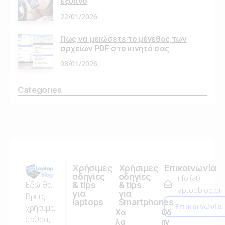
έξυπνο
22/01/2026
Πως να μειώσετε το μέγεθος των
αρχείων PDF στο κινητό σας
08/01/2026
Categories
Χρήσιμες
Χρήσιμες
Επικοινωνία
οδηγίες
οδηγίες
info (at)
Εδώ θα
& tips
& tips
laptopblog.gr
για
για
Βρεις
laptops
Smartphones
Επικοινωνία
χρήσιμα
Χα
Οδ
άρθρα,
λα
ηγ