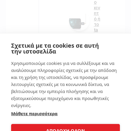
ο
κιν
ητ
ό ή
το
ta
ble
t
Σχετικά με τα cookies σε αυτή
εύ
την ιστοσελίδα
κο
λα
Χρησιμοποιούμε cookies για να συλλέξουμε και να
!
αναλύσουμε πληροφορίες σχετικές με την απόδοση
και τη χρήση της ιστοσελίδας, να προσφέρουμε
152
λειτουργίες σχετικές με τα κοινωνικά δίκτυα, να
βελτιώσουμε την εμπειρία πλοήγησης και να
εξατομικεύσουμε περιεχόμενο και προωθητικές
7
ενέργειες.
Μάθετε περισσότερα
Copyright 2008-2026 © Laptopblog.gr Όλα τα δικαιώματα
ΑΠΟΔΟΧΗ ΟΛΩΝ