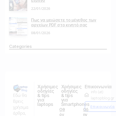
έξυπνο
22/01/2026
Πως να μειώσετε το μέγεθος των
αρχείων PDF στο κινητό σας
08/01/2026
Categories
Χρήσιμες
Χρήσιμες
Επικοινωνία
οδηγίες
οδηγίες
info (at)
Εδώ θα
& tips
& tips
laptopblog.gr
για
για
Βρεις
laptops
Smartphones
Επικοινωνία
χρήσιμα
Οθ
Οδ
άρθρα,
όν
ηγ