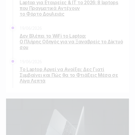
Laptop για Εταιρείες & IT το 2026: 8 laptops
που Πραγματικά Αντέχουν
το Φόρτο Δουλειάς
19/06/2026
Δεν Βλέπει το WiFi το Laptop;
Ο Πλήρης Οδηγός για να Ξαναβρείς το Δίκτυό
σου
19/06/2026
Το Laptop Αργεί να Ανοίξει; Δες Γιατί
Συμβαίνει και Πώς θα το Φτιάξεις Μέσα σε
Λίγα Λεπτά