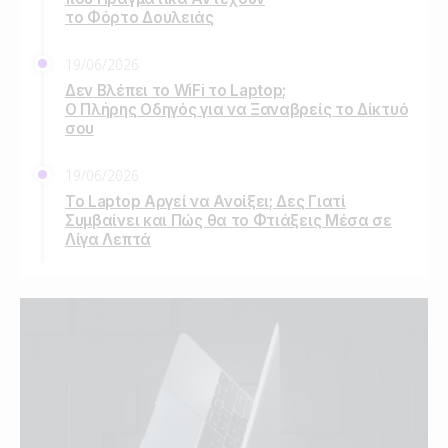
το Φόρτο Δουλειάς
19/06/2026
Δεν Βλέπει το WiFi το Laptop;
Ο Πλήρης Οδηγός για να Ξαναβρείς το Δίκτυό
σου
19/06/2026
Το Laptop Αργεί να Ανοίξει; Δες Γιατί
Συμβαίνει και Πώς θα το Φτιάξεις Μέσα σε
Λίγα Λεπτά