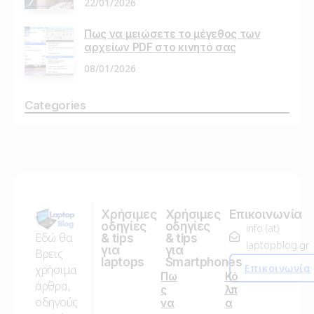
22/01/2026
Πως να μειώσετε το μέγεθος των
αρχείων PDF στο κινητό σας
08/01/2026
Categories
Χρήσιμες
Χρήσιμες
Επικοινωνία
οδηγίες
οδηγίες
info (at)
Εδώ θα
& tips
& tips
laptopblog.gr
για
για
Βρεις
laptops
Smartphones
Επικοινωνία
χρήσιμα
Πω
Κό
άρθρα,
ς
λπ
οδηγούς
να
α