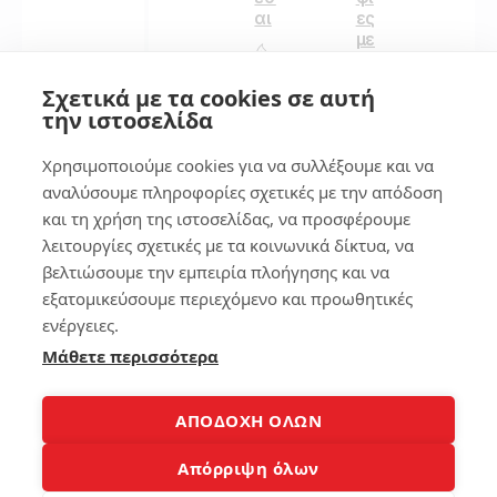
αι
ες
με
το
246
iPh
Σχετικά με τα cookies σε αυτή
on
την ιστοσελίδα
e
σα
2
Χρησιμοποιούμε cookies για να συλλέξουμε και να
ς
αναλύσουμε πληροφορίες σχετικές με την απόδοση
και τη χρήση της ιστοσελίδας, να προσφέρουμε
161
λειτουργίες σχετικές με τα κοινωνικά δίκτυα, να
βελτιώσουμε την εμπειρία πλοήγησης και να
εξατομικεύσουμε περιεχόμενο και προωθητικές
3
ενέργειες.
Μάθετε περισσότερα
Copyright 2008-2026 © Laptopblog.gr Όλα τα δικαιώματα
ΑΠΟΔΟΧΗ ΟΛΩΝ
κατοχυρωμένα. Όλα τα εμπορικά σήματα και λογότυπα και
σήματα αυτά αποτελούν ιδιοκτησία των νόμιμων κατόχων
Απόρριψη όλων
τους.Για οποιαδήποτε αντιγραφή, διανομή, αποθήκευση,