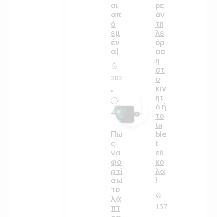
οι
ρε
απ
άν
ό
τη
εμ
λε
έν
όρ
α)
ασ
η
στ
282
ο
κιν
ητ
ό ή
4
το
ta
Πώ
ble
ς
t
να
εύ
φο
κο
ρτί
λα
σω
!
το
λά
157
πτ