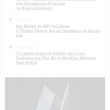
που Πραγματικά Αντέχουν
το Φόρτο Δουλειάς
19/06/2026
Δεν Βλέπει το WiFi το Laptop;
Ο Πλήρης Οδηγός για να Ξαναβρείς το Δίκτυό
σου
19/06/2026
Το Laptop Αργεί να Ανοίξει; Δες Γιατί
Συμβαίνει και Πώς θα το Φτιάξεις Μέσα σε
Λίγα Λεπτά