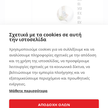
ει
να
εχ
ει
εν
α
κα
Σχετικά με τα cookies σε αυτή
λο
την ιστοσελίδα
κιν
ητ
Χρησιμοποιούμε cookies για να συλλέξουμε και να
ο
αναλύσουμε πληροφορίες σχετικές με την απόδοση
και τη χρήση της ιστοσελίδας, να προσφέρουμε
148
λειτουργίες σχετικές με τα κοινωνικά δίκτυα, να
βελτιώσουμε την εμπειρία πλοήγησης και να
εξατομικεύσουμε περιεχόμενο και προωθητικές
4
ενέργειες.
Μάθετε περισσότερα
Copyright 2008-2026 © Laptopblog.gr Όλα τα δικαιώματα
ΑΠΟΔΟΧΗ ΟΛΩΝ