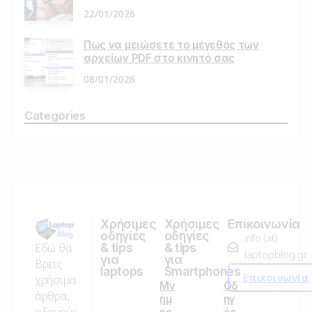
22/01/2026
Πως να μειώσετε το μέγεθος των
αρχείων PDF στο κινητό σας
08/01/2026
Categories
Χρήσιμες
Χρήσιμες
Επικοινωνία
οδηγίες
οδηγίες
info (at)
Εδώ θα
& tips
& tips
laptopblog.gr
για
για
Βρεις
laptops
Smartphones
Επικοινωνία
χρήσιμα
Μν
Οδ
άρθρα,
ήμ
ηγ
οδηγούς