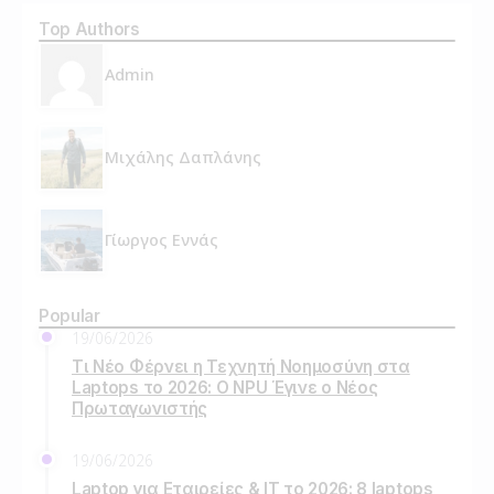
Top Authors
Admin
Μιχάλης Δαπλάνης
Γίωργος Εννάς
Popular
19/06/2026
Τι Νέο Φέρνει η Τεχνητή Νοημοσύνη στα
Laptops το 2026: Ο NPU Έγινε ο Νέος
Πρωταγωνιστής
19/06/2026
Laptop για Εταιρείες & IT το 2026: 8 laptops