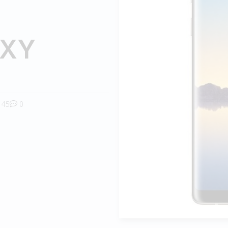
AXY
45
0