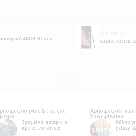
Next Post
οικονομικό AMOLED που
SAMSUNG GALA
ρήσιμες οδηγίες & tips για
Χρήσιμες οδηγίες &
aptops
Smartphones
Βρεγμένο laptop – τι
Κόλπα γ
πρέπει να κάνεις
galaxy s2