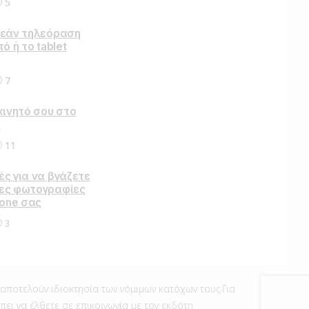
5
ρεάν τηλεόραση
ό ή το tablet
7
κινητό σου στο
ο
11
ς για να βγάζετε
ες φωτογραφίες
hone σας
3
ποτελούν ιδιοκτησία των νόμιμων κατόχων τους.Για
ι να έλθετε σε επικοινωνία με τον εκδότη.