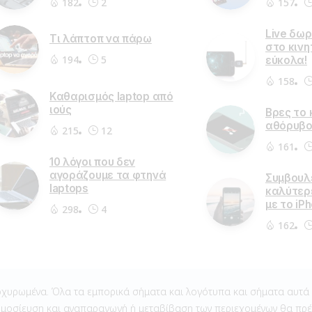
182
2
157
Live δω
Τι λάπτοπ να πάρω
στο κινητ
194
5
εύκολα!
158
Καθαρισμός laptop από
ιούς
Βρες το 
αθόρυβ
215
12
161
10 λόγοι που δεν
αγοράζουμε τα φτηνά
Συμβουλέ
laptops
καλύτερ
με το iP
298
4
162
χυρωμένα. Όλα τα εμπορικά σήματα και λογότυπα και σήματα αυτά α
μοσίευση και αναπαραγωγή ή μεταβίβαση των περιεχομένων θα πρέπε