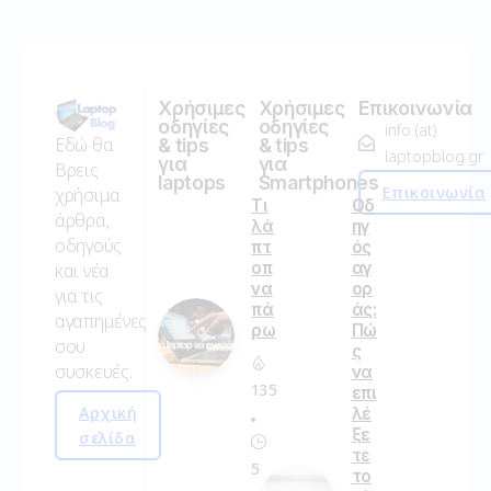
Χρήσιμες
Χρήσιμες
Επικοινωνία
οδηγίες
οδηγίες
info (at)
Εδώ θα
& tips
& tips
laptopblog.gr
για
για
Βρεις
laptops
Smartphones
Επικοινωνία
χρήσιμα
Τι
Οδ
άρθρα,
λά
ηγ
οδηγούς
πτ
ός
οπ
αγ
και νέα
να
ορ
για τις
πά
άς:
αγαπημένες
ρω
Πώ
σου
ς
συσκευές.
να
135
επι
Αρχική
λέ
ξε
σελίδα
τε
5
το