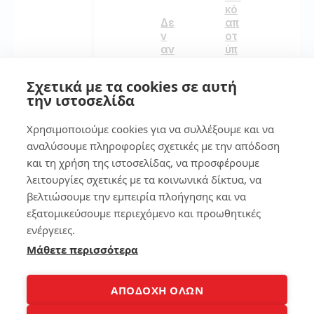
κό
απ
Δε
οτ
ν
ύπ
αν
ωμ
οίγ
α
ει
Σχετικά με τα cookies σε αυτή
στ
το
την ιστοσελίδα
ο
lap
sm
to
Χρησιμοποιούμε cookies για να συλλέξουμε και να
art
p
ph
αναλύσουμε πληροφορίες σχετικές με την απόδοση
on
και τη χρήση της ιστοσελίδας, να προσφέρουμε
651
e
λειτουργίες σχετικές με τα κοινωνικά δίκτυα, να
βελτιώσουμε την εμπειρία πλοήγησης και να
137
εξατομικεύσουμε περιεχόμενο και προωθητικές
11
ενέργειες.
Μάθετε περισσότερα
Δε
7
ν
Βλ
7
έπ
ΑΠΟΔΟΧΗ ΟΛΩΝ
τρ
ει