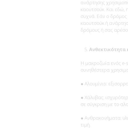
ανάρτησης χρησιμοπο
καουτσούκ. Και εδώ, 
συχνά. Εάν ο δρόμος
καουτσούκ ή ανάρτησ
δρόμους ή σας αρέσου
Ανθεκτικότητα 
Η μακροζωία ενός e-s
συνηθέστερα χρησιμο
● Αλουμίνιο: εξισορρ
● Χάλυβας: ισχυρότερ
σε σύγκριση με το αλο
● Ανθρακονήματα: υλι
τιμή.