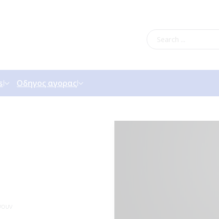
s
Οδηγος αγορας
νουν