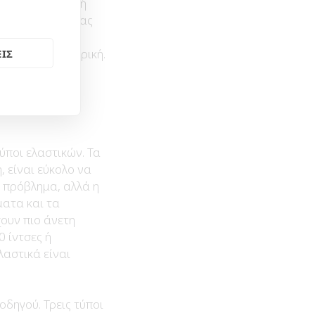
τον δισκόφρενα ή
φρενάρισμα. Ένας
ούν τον
ργεια σε ηλεκτρική.
ΙΣ
ύποι ελαστικών. Τα
 είναι εύκολο να
 πρόβλημα, αλλά η
ματα και τα
ουν πιο άνετη
0 ίντσες ή
λαστικά είναι
δηγού. Τρεις τύποι