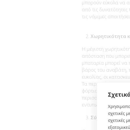
μπορούν εύκολα να α
από τις δυνατότητες
τις νόμιμες απαιτήσε
Χωρητικότητα κ
Η μέγιστη χωρητικότη
απόσταση που μπορείτ
μπαταρία μπορεί να 
βάρος του αναβάτη, τ
ευκολίας, οι κατασκε
Τα περισσότερα οικο
φόρτιση. Άλλα premiu
Σχετικά
περισσότερο. Η συλλ
εντυπωσιακή εμβέλεια
Χρησιμοπο
σχετικές μ
Σύστημα πέδησ
σχετικές μ
εξατομικεύ