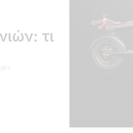
νιών: τι
2
0