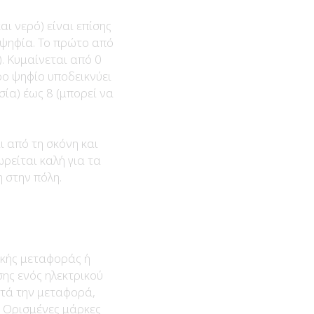
ι νερό) είναι επίσης
2 ψηφία. Το πρώτο από
. Κυμαίνεται από 0
ρο ψηφίο υποδεικνύει
ία) έως 8 (μπορεί να
ι από τη σκόνη και
ωρείται καλή για τα
 στην πόλη.
ικής μεταφοράς ή
ης ενός ηλεκτρικού
ατά την μεταφορά,
. Ορισμένες μάρκες