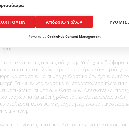
τα, έτσι και τα e-scooters χρησιμοποιούν ως επί το πλείσ
ερισσότερα
 αποτελεσματικά και εξασφαλίζουν γρήγορο και ασφαλές 
ίναι τα λεγόμενα «αναγεννητικά» φρένα. Αυτά χρησιμοποι
τη μείωση της ταχύτητας, ενώ μετατρέπουν την κινητική ενέ
ΔΟΧΗ ΟΛΩΝ
Απόρριψη όλων
ΡΥΘΜΙΣΕ
μβέλεια του σκούτερ.
Powered by
CookieHub Consent Management
ρτηση
 στο επίκεντρο της άνεσης οδήγησης. Υπάρχουν διάφοροι τ
είναι αυτά που αντλούν αέρα. Προσφέρουν άνετη οδήγηση,
ορεί να σπάσουν. Τα συμπαγή ελαστικά δεν έχουν αυτό το
σκληρή. Τα κυψελωτά ελαστικά εξισορροπούν τα πλεονεκτή
νευματικών και συμπαγών ελαστικών. Δεν σκάνε και παρέχ
των τροχών παίζει επίσης ρόλο: τα μεγαλύτερα ελαστικά (1
υν σταθερότητα σε υψηλές ταχύτητες, ενώ τα μικρότερα ε
η στην πόλη.
λλος παράγοντας που επηρεάζει σημαντικά την άνεση του ο