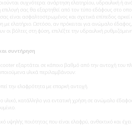
ιούνται συχνότερα: ανάρτηση ελατηρίου, υδραυλική ή α
η επιλογή σας θα εξαρτηθεί από τον τύπο εδάφους στο οπο
 σας είναι ασφαλτοστρωμένος και σχετικά επίπεδος αρκεί
η με ελατήριο. Ωστόσο, αν πρόκειται για ανώμαλο έδαφο
ν οι βόλτες στη φύση, επιλέξτε την υδραυλική ρυθμιζόμεν
και συντήρηση
cooter εξαρτάται σε κάποιο βαθμό από την αντοχή του πλ
ποιούμενα υλικά περιλαμβάνουν:
οπεί την ελαφρότητα με επαρκή αντοχή.
ο υλικό, κατάλληλο για εντατική χρήση σε ανώμαλο έδαφο
υμίνιο.
κό υψηλής ποιότητας που είναι ελαφρύ, ανθεκτικό και έχει