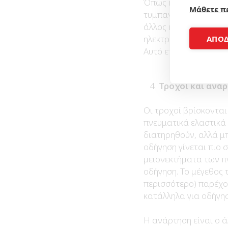
Όπως και τα αυτοκίνη
Μάθετε π
τυμπανόφρενα. Είναι
άλλος κοινός τύπος ε
ηλεκτροκινητήρα για 
ΑΠΟ
Αυτό επεκτείνει την ε
Τροχοί και ανά
Οι τροχοί βρίσκονται
πνευματικά ελαστικά 
διατηρηθούν, αλλά μπ
οδήγηση γίνεται πιο 
μειονεκτήματα των π
οδήγηση. Το μέγεθος 
περισσότερο) παρέχο
κατάλληλα για οδήγησ
Η ανάρτηση είναι ο ά