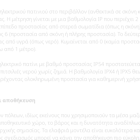
ηλεκτρικού πατινιού στο περιβάλλον (ανθεκτικά σε σκόνη κα
ς. Η μέτρηση γίνεται με μια βαθμολογία IP που περιέχει 
επίπεδο προστασίας από στερεά σωματίδια (όπως η σκόνη)
ς 6 (προστασία από σκόνη ή πλήρης προστασία). Το δεύτε
ς από υγρά (όπως νερό). Κυμαίνεται από 0 (καμία προστασ
ω από 1 μέτρο).
ηλεκτρικό πατίνι με βαθμό προστασίας IP54 προστατεύετα
 πιτσιλιές νερού χωρίς ζημιά. Η βαθμολογία IPX4 ή IPX5 θε
παρέχοντας ολοκληρωμένη προστασία για καθημερινή χρήση
ι αποθήκευση
ων πόλεων, ιδίως εκείνους που χρησιμοποιούν τα μέσα μαζ
αποθηκευτικό χώρο, το βάρος και η δυνατότητα αναδίπλωσ
ρχικής σημασίας. Τα ελαφριά μοντέλα είναι ευκολότερα κ
ς σχεδιασμός μπορεί να κάνει την αποθήκευση πιο εύκολη