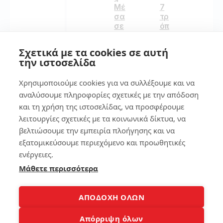
Μέ
7
σα
τρ
σε
όπ
Λίγ
οι
α
για
Σχετικά με τα cookies σε αυτή
Λε
να
την ιστοσελίδα
πτ
κά
ά
νε
Χρησιμοποιούμε cookies για να συλλέξουμε και να
τε
το
αναλύσουμε πληροφορίες σχετικές με την απόδοση
600
Sm
και τη χρήση της ιστοσελίδας, να προσφέρουμε
art
λειτουργίες σχετικές με τα κοινωνικά δίκτυα, να
Ph
βελτιώσουμε την εμπειρία πλοήγησης και να
on
4
e
εξατομικεύσουμε περιεχόμενο και προωθητικές
έξ
ενέργειες.
Πώ
υπ
Μάθετε περισσότερα
ς
νο
να
κά
140
νει
ΑΠΟΔΟΧΗ ΟΛΩΝ
ς
πι
Απόρριψη όλων