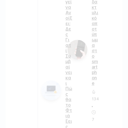
γεί
δα
να
κτ
Αν
υλι
οίξ
κό
ει;
απ
Δε
οτ
ς
ύπ
Γι
ωμ
ατ
α
ί
στ
Συ
ο
μβ
sm
αί
art
νει
ph
κα
on
ι
e
Πώ
ς
134
θα
το
Φτ
ιά
7
ξει
ς