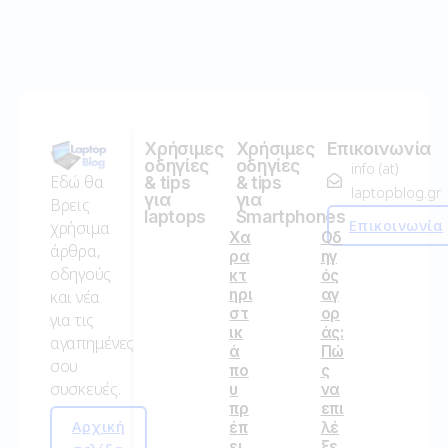
Χρήσιμες
Χρήσιμες
Επικοινωνία
οδηγίες
οδηγίες
info (at)
Εδώ θα
& tips
& tips
laptopblog.gr
για
για
Βρεις
laptops
Smartphones
Επικοινωνία
χρήσιμα
Χα
Οδ
άρθρα,
ρα
ηγ
οδηγούς
κτ
ός
ηρι
αγ
και νέα
στ
ορ
για τις
ικ
άς:
αγαπημένες
ά
Πώ
σου
πο
ς
συσκευές.
υ
να
πρ
επι
Αρχική
έπ
λέ
ει
ξε