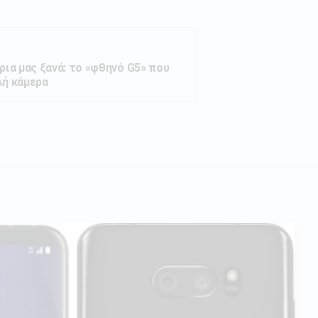
ρια μας ξανά: το «φθηνό G5» που
λή κάμερα