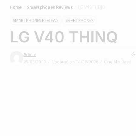
Home
Smartphones Reviews
LG V40 THINQ
/
/
SMARTPHONES REVIEWS
SMARTPHONES
LG V40 THINQ
Admin
29/03/2019
Updated on 14/06/2026
One Min Read