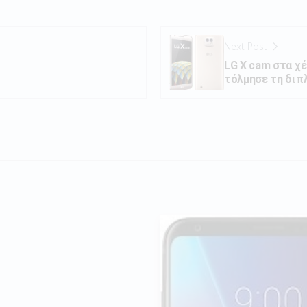
Next Post
LG X cam στα χέ
τόλμησε τη διπ