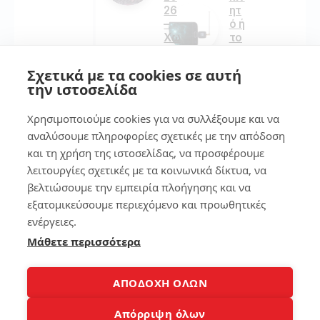
26
ητ
–
ό ή
Χω
το
ρίς
ta
να
ble
Σχετικά με τα cookies σε αυτή
ξο
t
την ιστοσελίδα
δέ
εύ
ψε
κο
Χρησιμοποιούμε cookies για να συλλέξουμε και να
ις
λα
πο
!
αναλύσουμε πληροφορίες σχετικές με την απόδοση
λλ
και τη χρήση της ιστοσελίδας, να προσφέρουμε
ά
λειτουργίες σχετικές με τα κοινωνικά δίκτυα, να
157
βελτιώσουμε την εμπειρία πλοήγησης και να
294
εξατομικεύσουμε περιεχόμενο και προωθητικές
ενέργειες.
7
Μάθετε περισσότερα
7
Βρ
ες
Πω
το
ΑΠΟΔΟΧΗ ΟΛΩΝ
ς
κιν
θα
ητ
Απόρριψη όλων