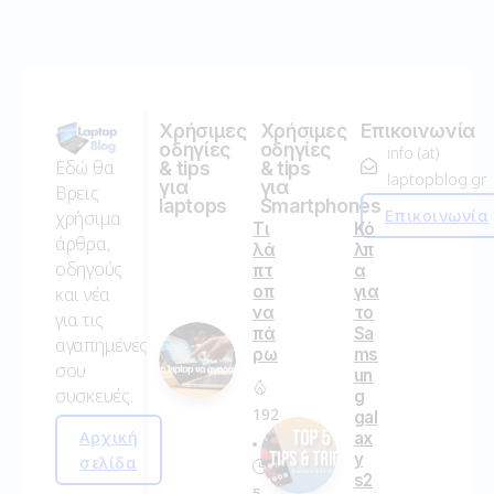
Χρήσιμες
Χρήσιμες
Επικοινωνία
οδηγίες
οδηγίες
info (at)
Εδώ θα
& tips
& tips
laptopblog.gr
για
για
Βρεις
laptops
Smartphones
Επικοινωνία
χρήσιμα
Τι
Κό
άρθρα,
λά
λπ
οδηγούς
πτ
α
οπ
για
και νέα
να
το
για τις
πά
Sa
αγαπημένες
ρω
ms
σου
un
συσκευές.
g
192
gal
Αρχική
ax
y
σελίδα
s2
5