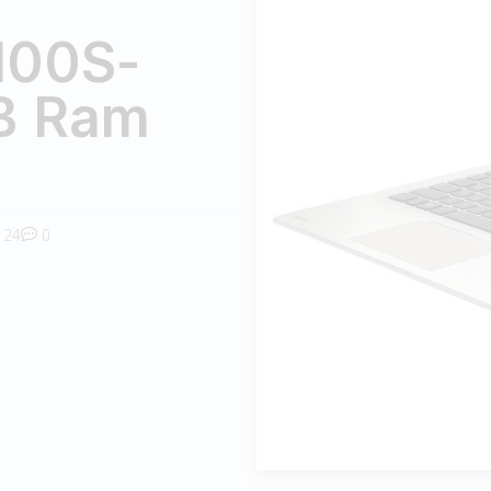
100S-
B Ram
24
0