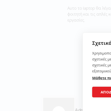
Αυτο το laptop θα λέγα
φοιτητή και τις απλές 
εργασίες.
Σχετικά
Χρησιμοπο
σχετικές μ
σχετικές μ
εξατομικεύ
Μάθετε π
ΑΠΟ
Admin