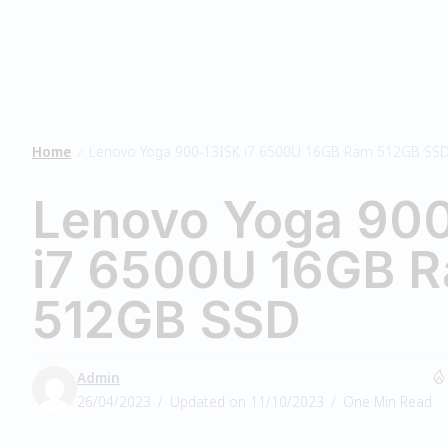
Home
Lenovo Yoga 900-13ISK i7 6500U 16GB Ram 512GB SS
/
Lenovo Yoga 90
i7 6500U 16GB 
512GB SSD
Admin
26/04/2023
Updated on 11/10/2023
One Min Read