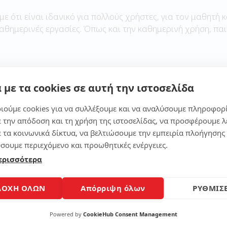
με ότι είναι ιδανικό για πολλούς χρήστες, για τον μαθητή κ
καθημερινές εργασίες. Όπως και την καθημερινή χρήση, παι
 με τα cookies σε αυτή την ιστοσελίδα
Μοίρασε το άρθρο
ιούμε cookies για να συλλέξουμε και να αναλύσουμε πληροφορ
ε την απόδοση και τη χρήση της ιστοσελίδας, να προσφέρουμε λ
ε τα κοινωνικά δίκτυα, να βελτιώσουμε την εμπειρία πλοήγησης 
σουμε περιεχόμενο και προωθητικές ενέργειες.
ερισσότερα
ΔΟΧΗ ΟΛΩΝ
Απόρριψη όλων
ΡΥΘΜΙΣΕ
Powered by
CookieHub Consent Management