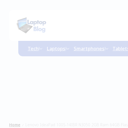
Tech
Laptops
Smartphones
Tablet
Home
Lenovo IdeaPad 100S-14IBR N3050 2GB Ram 64GB Fla
/