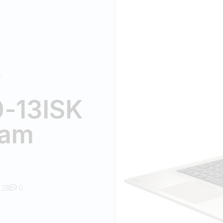
D
0-13ISK
Ram
28
0