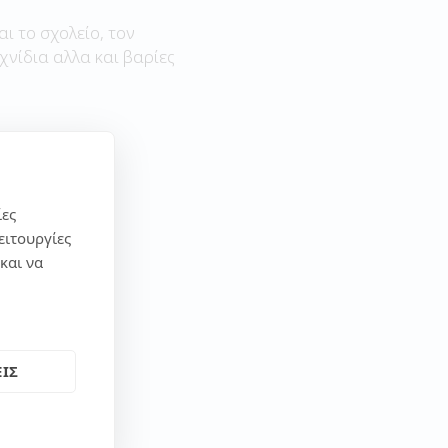
αι το σχολείο, τον
χνίδια αλλα και βαρίες
ίες
ειτουργίες
και να
ΙΣ