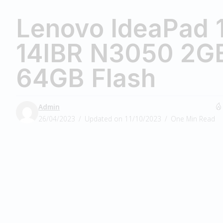
Lenovo IdeaPad 
14IBR N3050 2G
64GB Flash
Admin
26/04/2023
Updated on 11/10/2023
One Min Read