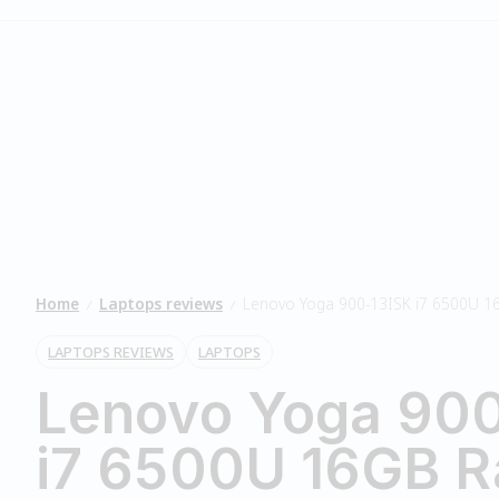
Home
Laptops reviews
Lenovo Yoga 900-13ISK i7 6500U 
/
/
LAPTOPS REVIEWS
LAPTOPS
Lenovo Yoga 90
i7 6500U 16GB 