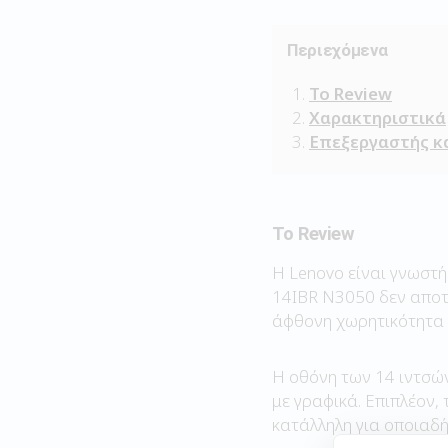
Περιεχόμενα
Το Review
Χαρακτηριστικά
Επεξεργαστής κ
Το Review
Η Lenovo είναι γνωστή
14IBR N3050 δεν αποτε
άφθονη χωρητικότητα 
Η οθόνη των 14 ιντσών
με γραφικά. Επιπλέον,
κατάλληλη για οποιαδή