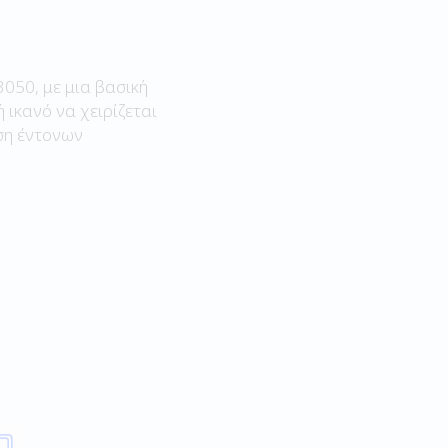
3050, με μια βασική
 ικανό να χειρίζεται
ήση έντονων