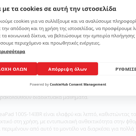
 με τα cookies σε αυτή την ιστοσελίδα
πεξεργάστρια και μια απίστευτα ανθεκτική μπαταρία, το 
 ανταποκριθεί σε οποιεσδήποτε απαιτήσεις εργασίας ή δια
ιούμε cookies για να συλλέξουμε και να αναλύσουμε πληροφορ
ε την απόδοση και τη χρήση της ιστοσελίδας, να προσφέρουμε λ
ε τα κοινωνικά δίκτυα, να βελτιώσουμε την εμπειρία πλοήγησης 
σουμε περιεχόμενο και προωθητικές ενέργειες.
0S-14IBR N3050 είναι το τραπεζογραμμάτιου αυτοκόλλητο
ερισσότερα
χάκια 2W. Επιπλέον, έχει συνδεθεί με μικρό SD και HDMI γ
ΔΟΧΗ ΟΛΩΝ
Απόρριψη όλων
ΡΥΘΜΙΣΕ
ένο με μια web κάμερα και ενσωματωμένο μικρόφωνο για βι
Powered by
CookieHub Consent Management
δανικό για τους επαγγελματίες που εργάζονται από το σπίτι
αρακολουθούν διαδικτυακά μαθήματα.
deaPad 100S-14IBR είναι ελαφρύ και λεπτό, καθιστώντας τ
εκτικό στη χρήση, με εντυπωσιακή ανθεκτικότητα στην φθορ
 περιμένουν από αυτό το μοντέλο να διαρκέσει για πολλά 