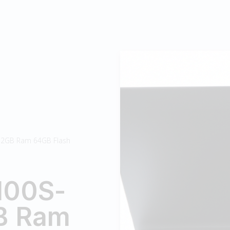
 2GB Ram 64GB Flash
100S-
B Ram