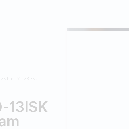
16GB Ram 512GB SSD
0-13ISK
Ram