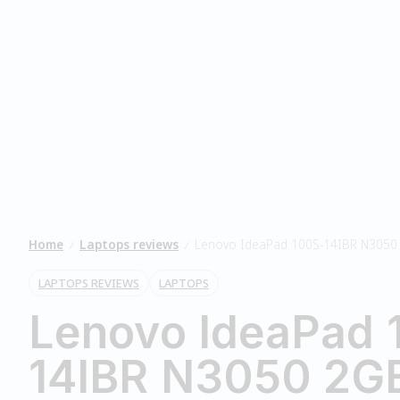
Home
Laptops reviews
Lenovo IdeaPad 100S-14IBR N3050
/
/
LAPTOPS REVIEWS
LAPTOPS
Lenovo IdeaPad 
14IBR N3050 2G