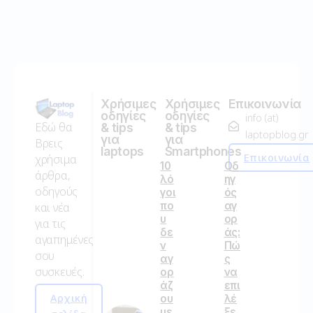
Χρήσιμες
Χρήσιμες
Επικοινωνία
οδηγίες
οδηγίες
info (at)
Εδώ θα
& tips
& tips
laptopblog.gr
για
για
Βρεις
laptops
Smartphones
Επικοινωνία
χρήσιμα
10
Οδ
άρθρα,
λό
ηγ
οδηγούς
γοι
ός
πο
αγ
και νέα
υ
ορ
για τις
δε
άς:
αγαπημένες
ν
Πώ
σου
αγ
ς
συσκευές.
ορ
να
άζ
επι
Αρχική
ου
λέ
με
ξε