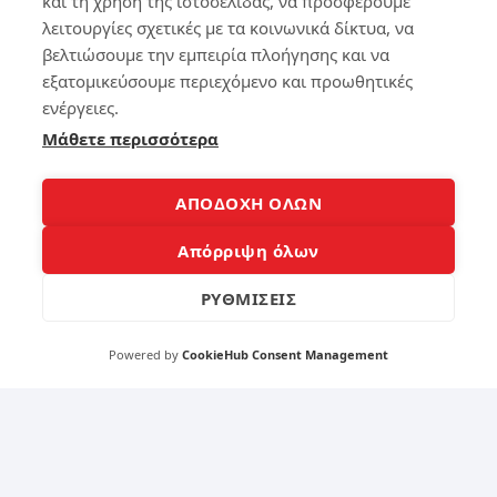
και τη χρήση της ιστοσελίδας, να προσφέρουμε
νει
4
κα
λειτουργίες σχετικές με τα κοινωνικά δίκτυα, να
ι
βελτιώσουμε την εμπειρία πλοήγησης και να
Πώ
Τα
εξατομικεύσουμε περιεχόμενο και προωθητικές
ς
χα
ενέργειες.
θα
ρα
το
κτ
Μάθετε περισσότερα
Φτ
ηρι
ιά
στ
ξει
ικ
ΑΠΟΔΟΧΗ ΟΛΩΝ
ς
ά
Μέ
πο
Απόρριψη όλων
σα
υ
σε
πρ
ΡΥΘΜΙΣΕΙΣ
Λίγ
έπ
α
ει
Λε
να
Powered by
CookieHub Consent Management
πτ
εχ
ά
ει
εν
α
600
κα
λο
κιν