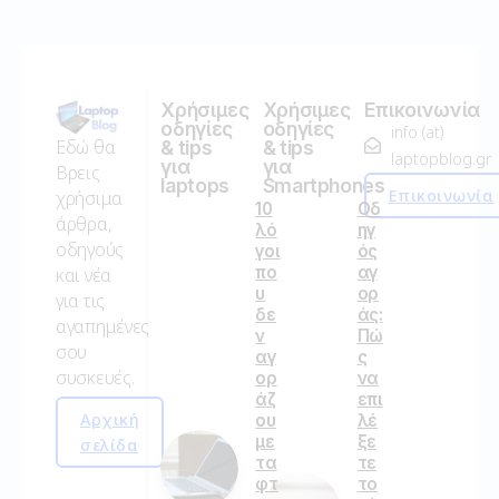
Χρήσιμες
Χρήσιμες
Επικοινωνία
οδηγίες
οδηγίες
info (at)
Εδώ θα
& tips
& tips
laptopblog.gr
για
για
Βρεις
laptops
Smartphones
Επικοινωνία
χρήσιμα
10
Οδ
άρθρα,
λό
ηγ
οδηγούς
γοι
ός
πο
αγ
και νέα
υ
ορ
για τις
δε
άς:
αγαπημένες
ν
Πώ
σου
αγ
ς
συσκευές.
ορ
να
άζ
επι
Αρχική
ου
λέ
με
ξε
σελίδα
τα
τε
φτ
το