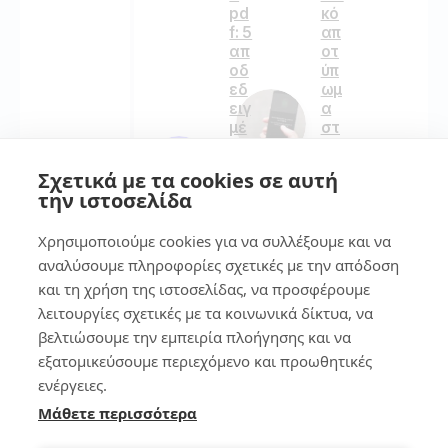
pd
κό
f: 5
απ
απ
οτ
οδ
ύπ
εδ
ωμ
ειγ
α
μέ
στ
νοι
ο
τρ
sm
Σχετικά με τα cookies σε αυτή
όπ
art
την ιστοσελίδα
οι
ph
(δ
on
Χρησιμοποιούμε cookies για να συλλέξουμε και να
οκι
e
μα
αναλύσουμε πληροφορίες σχετικές με την απόδοση
σμ
και τη χρήση της ιστοσελίδας, να προσφέρουμε
134
έν
λειτουργίες σχετικές με τα κοινωνικά δίκτυα, να
οι
απ
βελτιώσουμε την εμπειρία πλοήγησης και να
ό
εξατομικεύσουμε περιεχόμενο και προωθητικές
7
εμ
ενέργειες.
έν
α)
Μάθετε περισσότερα
7
τρ