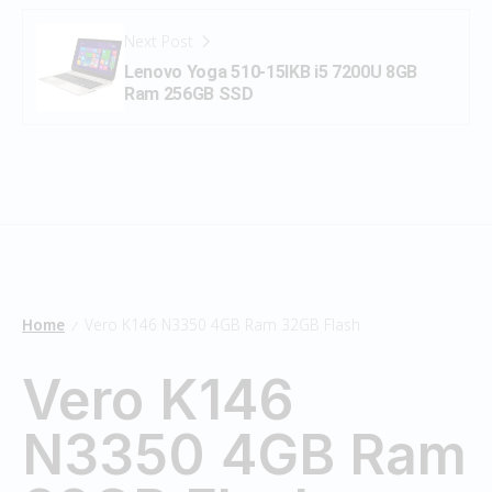
Next Post
Lenovo Yoga 510-15IKB i5 7200U 8GB
Ram 256GB SSD
Home
Vero K146 N3350 4GB Ram 32GB Flash
/
Vero K146
N3350 4GB Ram