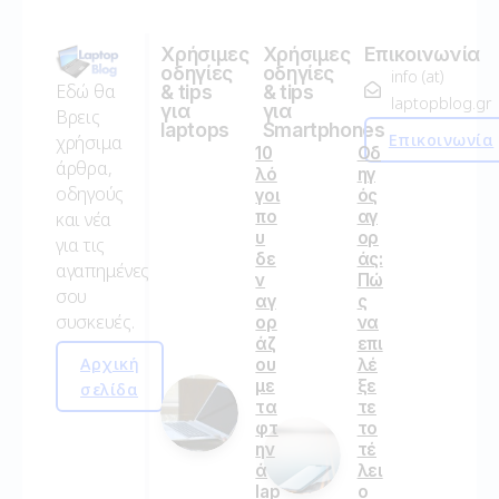
Χρήσιμες
Χρήσιμες
Επικοινωνία
οδηγίες
οδηγίες
info (at)
Εδώ θα
& tips
& tips
laptopblog.gr
για
για
Βρεις
laptops
Smartphones
Επικοινωνία
χρήσιμα
10
Οδ
άρθρα,
λό
ηγ
οδηγούς
γοι
ός
πο
αγ
και νέα
υ
ορ
για τις
δε
άς:
αγαπημένες
ν
Πώ
σου
αγ
ς
συσκευές.
ορ
να
άζ
επι
Αρχική
ου
λέ
με
ξε
σελίδα
τα
τε
φτ
το
ην
τέ
ά
λει
lap
ο