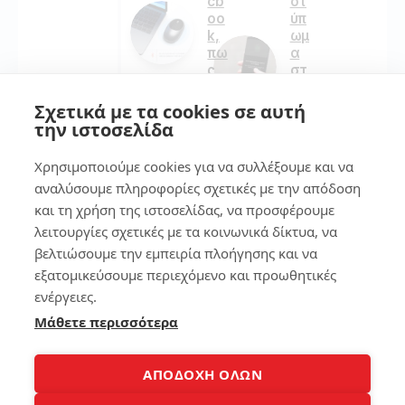
cb
οτ
oo
ύπ
k,
ωμ
πω
α
ς
στ
να
ο
το
sm
Σχετικά με τα cookies σε αυτή
φτ
art
την ιστοσελίδα
ιά
ph
ξει
on
Χρησιμοποιούμε cookies για να συλλέξουμε και να
ς
e
αναλύσουμε πληροφορίες σχετικές με την απόδοση
και τη χρήση της ιστοσελίδας, να προσφέρουμε
114
134
λειτουργίες σχετικές με τα κοινωνικά δίκτυα, να
βελτιώσουμε την εμπειρία πλοήγησης και να
εξατομικεύσουμε περιεχόμενο και προωθητικές
4
7
ενέργειες.
Μάθετε περισσότερα
Αξ
7
ιό
τρ
πι
όπ
ΑΠΟΔΟΧΗ ΟΛΩΝ
στ
οι
α
για