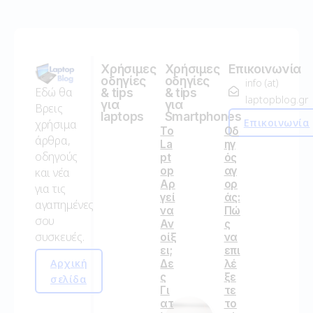
Χρήσιμες
Χρήσιμες
Επικοινωνία
οδηγίες
οδηγίες
info (at)
Εδώ θα
& tips
& tips
laptopblog.gr
για
για
Βρεις
laptops
Smartphones
Επικοινωνία
χρήσιμα
Το
Οδ
άρθρα,
La
ηγ
οδηγούς
pt
ός
op
αγ
και νέα
Αρ
ορ
για τις
γεί
άς:
αγαπημένες
να
Πώ
σου
Αν
ς
συσκευές.
οίξ
να
ει;
επι
Αρχική
Δε
λέ
ς
ξε
σελίδα
Γι
τε
ατ
το