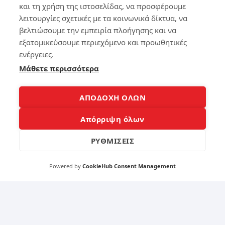
ό
όπ
και τη χρήση της ιστοσελίδας, να προσφέρουμε
lap
οι
λειτουργίες σχετικές με τα κοινωνικά δίκτυα, να
to
για
p
βελτιώσουμε την εμπειρία πλοήγησης και να
να
το
κά
εξατομικεύσουμε περιεχόμενο και προωθητικές
20
νε
ενέργειες.
26
τε
–
Μάθετε περισσότερα
το
Χω
Sm
ρίς
art
να
Ph
ΑΠΟΔΟΧΗ ΟΛΩΝ
ξο
on
δέ
e
Απόρριψη όλων
ψε
έξ
ις
υπ
ΡΥΘΜΙΣΕΙΣ
πο
νο
λλ
ά
Powered by
CookieHub Consent Management
140
233
4