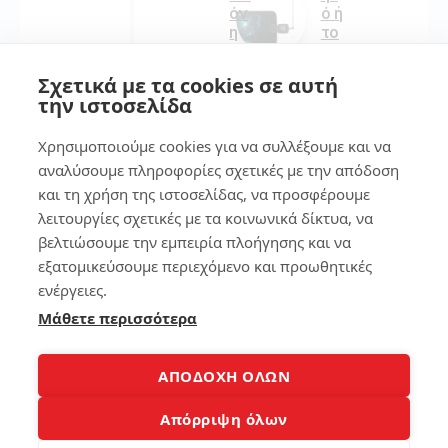
ό ή
όν
το
η
ta
lap
ble
to
Σχετικά με τα cookies σε αυτή
t
p
την ιστοσελίδα
εύ
δε
κο
ν
Χρησιμοποιούμε cookies για να συλλέξουμε και να
λα
αν
!
άβ
αναλύσουμε πληροφορίες σχετικές με την απόδοση
ει
και τη χρήση της ιστοσελίδας, να προσφέρουμε
λειτουργίες σχετικές με τα κοινωνικά δίκτυα, να
157
201
βελτιώσουμε την εμπειρία πλοήγησης και να
εξατομικεύσουμε περιεχόμενο και προωθητικές
ενέργειες.
7
6
Μάθετε περισσότερα
Βρ
ες
Συ
το
μπ
ΑΠΟΔΟΧΗ ΟΛΩΝ
κιν
τώ
ητ
μα
Απόρριψη όλων
ό
τα