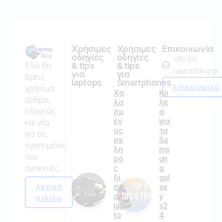
Χρήσιμες
Χρήσιμες
Επικοινωνία
οδηγίες
οδηγίες
info (at)
Εδώ θα
& tips
& tips
laptopblog.gr
για
για
Βρεις
laptops
Smartphones
Επικοινωνία
χρήσιμα
Χα
Κό
άρθρα,
λα
λπ
οδηγούς
σμ
α
έν
για
και νέα
ος
το
για τις
σκ
Sa
αγαπημένες
λη
ms
σου
ρό
un
συσκευές.
ς
g
δί
gal
Αρχική
σκ
ax
ος
y
σελίδα
lap
s2
to
4