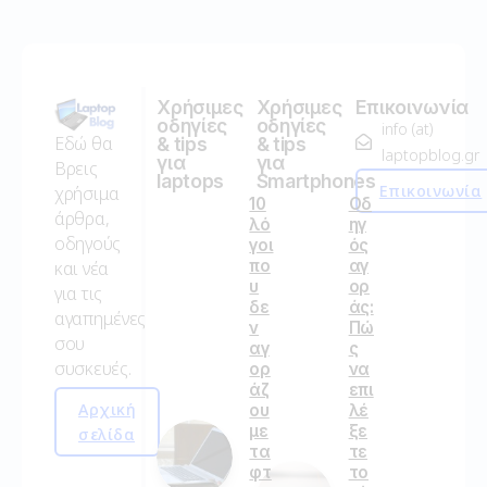
Χρήσιμες
Χρήσιμες
Επικοινωνία
οδηγίες
οδηγίες
info (at)
Εδώ θα
& tips
& tips
laptopblog.gr
για
για
Βρεις
laptops
Smartphones
Επικοινωνία
χρήσιμα
10
Οδ
άρθρα,
λό
ηγ
οδηγούς
γοι
ός
πο
αγ
και νέα
υ
ορ
για τις
δε
άς:
αγαπημένες
ν
Πώ
σου
αγ
ς
συσκευές.
ορ
να
άζ
επι
Αρχική
ου
λέ
με
ξε
σελίδα
τα
τε
φτ
το