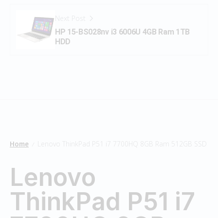
Next Post
HP 15-BS028nv i3 6006U 4GB Ram 1TB
HDD
Home
Lenovo ThinkPad P51 i7 7700HQ 8GB Ram 512GB SSD
/
Lenovo
ThinkPad P51 i7