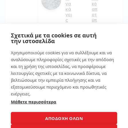
να
κό
κά
απ
νει
οτ
ς
ύπ
ωμ
α
Σχετικά με τα cookies σε αυτή
179
στ
την ιστοσελίδα
ο
sm
Χρησιμοποιούμε cookies για να συλλέξουμε και να
art
2
ph
αναλύσουμε πληροφορίες σχετικές με την απόδοση
on
και τη χρήση της ιστοσελίδας, να προσφέρουμε
e
Τι
λειτουργίες σχετικές με τα κοινωνικά δίκτυα, να
λά
βελτιώσουμε την εμπειρία πλοήγησης και να
πτ
139
οπ
εξατομικεύσουμε περιεχόμενο και προωθητικές
να
ενέργειες.
πά
Μάθετε περισσότερα
ρω
7
140
7
ΑΠΟΔΟΧΗ ΟΛΩΝ
τρ