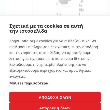
το
3
ta
ble
Σύ
t
γκ
εύ
ρι
κο
Σχετικά με τα cookies σε αυτή
ση
λα
την ιστοσελίδα
επ
!
εξ
Χρησιμοποιούμε cookies για να συλλέξουμε και να
ερ
αναλύσουμε πληροφορίες σχετικές με την απόδοση
157
γα
στ
και τη χρήση της ιστοσελίδας, να προσφέρουμε
ών
λειτουργίες σχετικές με τα κοινωνικά δίκτυα, να
lap
βελτιώσουμε την εμπειρία πλοήγησης και να
7
to
εξατομικεύσουμε περιεχόμενο και προωθητικές
p
Βρ
ενέργειες.
ες
Μάθετε περισσότερα
122
το
κιν
ητ
ΑΠΟΔΟΧΗ ΟΛΩΝ
ό
3
σο
Απόρριψη όλων
υ