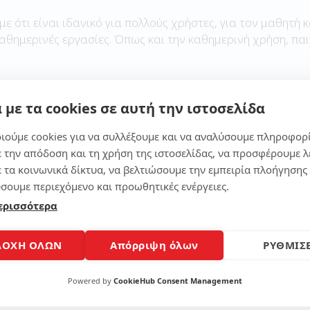
με ότι είναι ιδανικό για πολλούς χρήστες, για τον μαθητή κ
καθημερινές εργασίες. Όπως και την καθημερινή χρήση, παι
 με τα cookies σε αυτή την ιστοσελίδα
Μοίρασε το άρθρο
ιούμε cookies για να συλλέξουμε και να αναλύσουμε πληροφορ
ε την απόδοση και τη χρήση της ιστοσελίδας, να προσφέρουμε λ
ε τα κοινωνικά δίκτυα, να βελτιώσουμε την εμπειρία πλοήγησης 
σουμε περιεχόμενο και προωθητικές ενέργειες.
ερισσότερα
ΔΟΧΗ ΟΛΩΝ
Απόρριψη όλων
ΡΥΘΜΙΣΕ
Powered by
CookieHub Consent Management