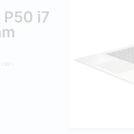
 P50 i7
am
35
0