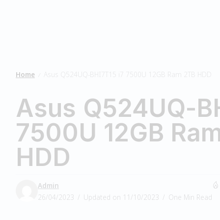
Home
Asus Q524UQ-BHI7T15 i7 7500U 12GB Ram 2TB HDD
/
Asus Q524UQ-BH
7500U 12GB Ram
HDD
Admin
26/04/2023
Updated on 11/10/2023
One Min Read