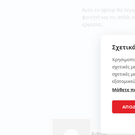
Αυτο το laptop θα λέγα
φοιτητή και τις απλές 
εργασίες.
Σχετικά
Χρησιμοπο
σχετικές μ
σχετικές μ
εξατομικεύ
Μάθετε π
ΑΠΟ
Admin