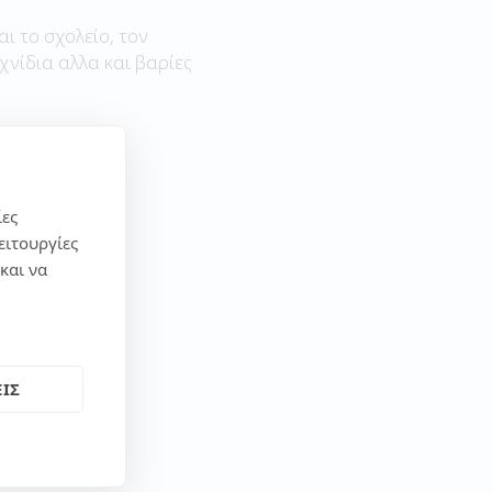
αι το σχολείο, τον
χνίδια αλλα και βαρίες
ίες
ειτουργίες
και να
ΙΣ