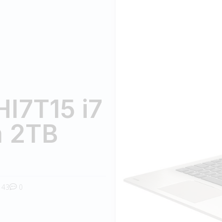
I7T15 i7
 2TB
43
0