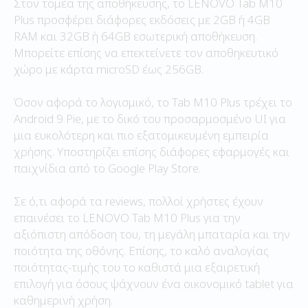
Στον τομέα της αποθήκευσης, το LENOVO Tab M10
Plus προσφέρει διάφορες εκδόσεις με 2GB ή 4GB
RAM και 32GB ή 64GB εσωτερική αποθήκευση.
Μπορείτε επίσης να επεκτείνετε τον αποθηκευτικό
χώρο με κάρτα microSD έως 256GB.
Όσον αφορά το λογισμικό, το Tab M10 Plus τρέχει το
Android 9 Pie, με το δικό του προσαρμοσμένο UI για
μια ευκολότερη και πιο εξατομικευμένη εμπειρία
χρήσης. Υποστηρίζει επίσης διάφορες εφαρμογές και
παιχνίδια από το Google Play Store.
Σε ό,τι αφορά τα reviews, πολλοί χρήστες έχουν
επαινέσει το LENOVO Tab M10 Plus για την
αξιόπιστη απόδοση του, τη μεγάλη μπαταρία και την
ποιότητα της οθόνης. Επίσης, το καλό αναλογίας
ποιότητας-τιμής του το καθιστά μια εξαιρετική
επιλογή για όσους ψάχνουν ένα οικονομικό tablet για
καθημερινή χρήση.