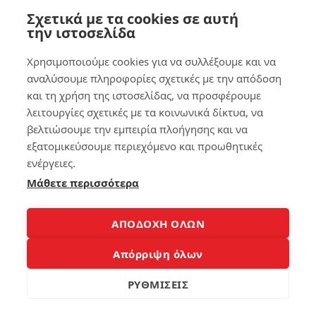
Σχετικά με τα cookies σε αυτή
Με αυτό τον τρόπο μπορείς να παρακολουθήσεις με
την ιστοσελίδα
άνεση το περιεχόμενο της αρεσκείας σου, όπως για
Χρησιμοποιούμε cookies για να συλλέξουμε και να
παράδειγμα να απολαύσεις μία ταινία ή το
αναλύσουμε πληροφορίες σχετικές με την απόδοση
αγαπημένο σου videogame. H «ζωντανή» και γεμάτη
και τη χρήση της ιστοσελίδας, να προσφέρουμε
ρεαλιστικά χρώματα εικόνα συνοδεύεται από το
λειτουργίες σχετικές με τα κοινωνικά δίκτυα, να
ανάλογης ποιότητας ακουστικό αποτέλεσμα, με τον
βελτιώσουμε την εμπειρία πλοήγησης και να
πλούσιο και κρυστάλλινο ήχο να μετατρέπει το χώρο
εξατομικεύσουμε περιεχόμενο και προωθητικές
σου σε μία οικιακή κινηματογραφική αίθουσα!
ενέργειες.
Μάθετε περισσότερα
Κι όλα αυτά με χαμηλή επιβλαβή μπλε ακτινοβολία
(πιστοποίηση TÜV), για να ξεκουράσεις και να
προστατέψεις τα πολύτιμα μάτια σου!
ΑΠΟΔΟΧΗ ΟΛΩΝ
Απόρριψη όλων
Δυνατές επιδόσεις!
ΡΥΘΜΙΣΕΙΣ