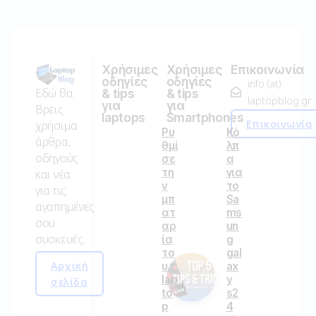
Χρήσιμες
Χρήσιμες
Επικοινωνία
οδηγίες
οδηγίες
info (at)
Εδώ θα
& tips
& tips
laptopblog.gr
για
για
Βρεις
laptops
Smartphones
Επικοινωνία
χρήσιμα
Ρυ
Κό
άρθρα,
θμί
λπ
οδηγούς
σε
α
τη
για
και νέα
ν
το
για τις
μπ
Sa
αγαπημένες
ατ
ms
σου
αρ
un
συσκευές.
ία
g
το
gal
Αρχική
υ
ax
lap
y
σελίδα
to
s2
p
4