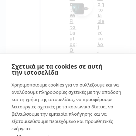
ει
ό ή
το
το
Wi
ta
Fi
ble
το
t
La
εύ
pt
κο
op;
λα
Ο
!
Πλ
ήρ
Σχετικά με τα cookies σε αυτή
157
ης
την ιστοσελίδα
Οδ
ηγ
Χρησιμοποιούμε cookies για να συλλέξουμε και να
ός
7
για
αναλύσουμε πληροφορίες σχετικές με την απόδοση
να
και τη χρήση της ιστοσελίδας, να προσφέρουμε
Ξ
Βρ
λειτουργίες σχετικές με τα κοινωνικά δίκτυα, να
αν
ες
αβ
βελτιώσουμε την εμπειρία πλοήγησης και να
το
ρεί
κιν
εξατομικεύσουμε περιεχόμενο και προωθητικές
ς
ητ
ενέργειες.
το
ό