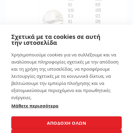
ει
κό
να
απ
έχ
οτ
ει
ύπ
εν
ωμ
α
α
Σχετικά με τα cookies σε αυτή
κα
στ
την ιστοσελίδα
λό
ο
La
sm
Χρησιμοποιούμε cookies για να συλλέξουμε και να
pt
art
op
ph
αναλύσουμε πληροφορίες σχετικές με την απόδοση
on
και τη χρήση της ιστοσελίδας, να προσφέρουμε
e
λειτουργίες σχετικές με τα κοινωνικά δίκτυα, να
182
βελτιώσουμε την εμπειρία πλοήγησης και να
134
εξατομικεύσουμε περιεχόμενο και προωθητικές
ενέργειες.
4
Μάθετε περισσότερα
7
Ρυ
θμί
σε
7
ΑΠΟΔΟΧΗ ΟΛΩΝ
τη
τρ