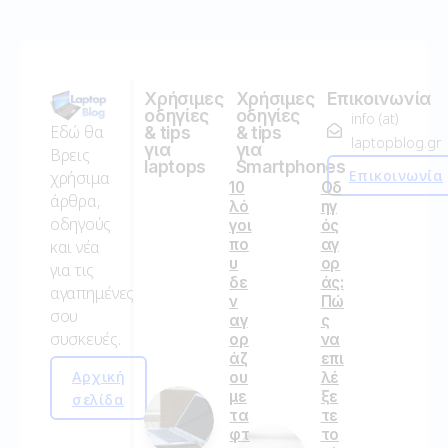
Χρήσιμες
Χρήσιμες
Επικοινωνία
οδηγίες
οδηγίες
info (at)
Εδώ θα
& tips
& tips
laptopblog.gr
για
για
Βρεις
laptops
Smartphones
Επικοινωνία
χρήσιμα
10
Οδ
άρθρα,
λό
ηγ
οδηγούς
γοι
ός
πο
αγ
και νέα
υ
ορ
για τις
δε
άς:
αγαπημένες
ν
Πώ
σου
αγ
ς
συσκευές.
ορ
να
άζ
επι
Αρχική
ου
λέ
με
ξε
σελίδα
τα
τε
φτ
το