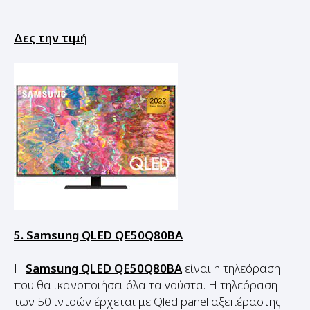
Δες την τιμή
5. Samsung QLED QE50Q80BA
Η
Samsung QLED QE50Q80BA
είναι η τηλεόραση
που θα ικανοποιήσει όλα τα γούστα. Η τηλεόραση
των 50 ιντσών έρχεται με Qled panel αξεπέραστης
ποιότητας Ultra HD 4K. Με ρυθμό ανανέωσης 60Hz.
Η τηλεόραση υποστηρίζει λειτουργίες Smart TV με