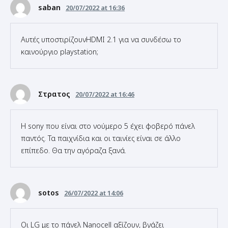
Αυτές υποστιρίζουνHDMI 2.1 για να συνδέσω το
καινούργιο playstation;
Στρατος
20/07/2022 at 16:46
Η sony που είναι στο νούμερο 5 έχει φοβερό πάνελ
παντός. Τα παιχνίδια και οι ταινίες είναι σε άλλο
επίπεδο. Θα την αγόραζα ξανά.
sotos
26/07/2022 at 14:06
Οι LG με το πάνελ Nanocell αξίζουν, βγάζει
προβλήματα η την αγοράζω άφοβα;