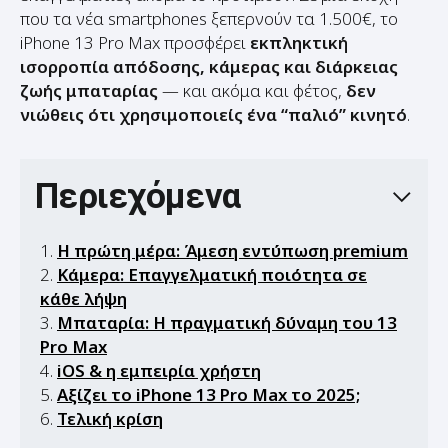
iPhone 13 Pro Max προσφέρει
εκπληκτική
ισορροπία απόδοσης, κάμερας και διάρκειας
ζωής μπαταρίας
— και ακόμα και φέτος,
δεν
νιώθεις ότι χρησιμοποιείς ένα “παλιό” κινητό
.
Περιεχόμενα
Η πρώτη μέρα: Άμεση εντύπωση premium
Κάμερα: Επαγγελματική ποιότητα σε
κάθε λήψη
Μπαταρία: Η πραγματική δύναμη του 13
Pro Max
iOS & η εμπειρία χρήστη
Αξίζει το iPhone 13 Pro Max το 2025;
Τελική κρίση