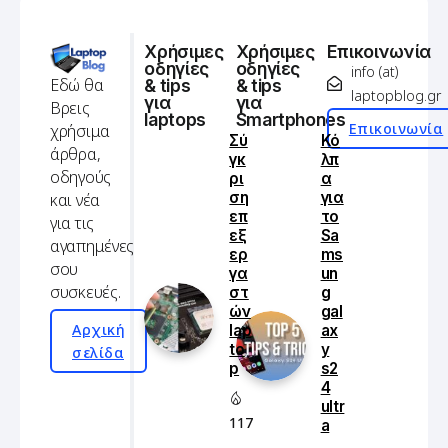
Home
Laptops Editorial
Τα καλύτερα laptops του 2022
/
/
LAPTOPS EDITORIAL
LAPTOPS
TECH
ΚΑΛΥΤΕΡΑ LAPTOPS
ΟΔΗΓΟΣ ΑΓΟΡΑΣ
ΟΔΗΓΟΣ ΑΓΟΡΑΣ LAPTOPS
Τα καλύτερα
laptops του
2022
Admin
31/01/2022
Updated on 14/06/2026
6 Min Read
79
2