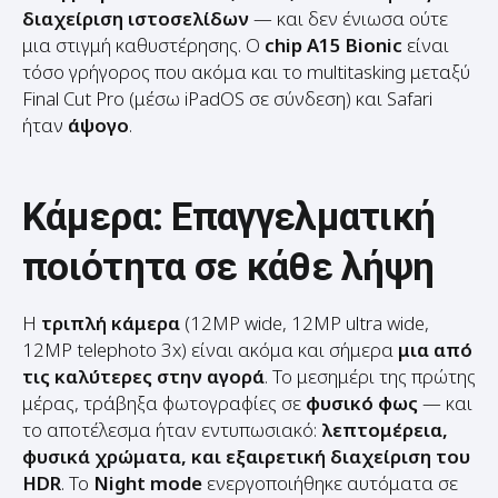
μια στιγμή καθυστέρησης. Ο
chip A15 Bionic
είναι
τόσο γρήγορος που ακόμα και το multitasking μεταξύ
Final Cut Pro (μέσω iPadOS σε σύνδεση) και Safari
ήταν
άψογο
.
Κάμερα: Επαγγελματική
ποιότητα σε κάθε λήψη
Η
τριπλή κάμερα
(12MP wide, 12MP ultra wide,
12MP telephoto 3x) είναι ακόμα και σήμερα
μια από
τις καλύτερες στην αγορά
. Το μεσημέρι της πρώτης
μέρας, τράβηξα φωτογραφίες σε
φυσικό φως
— και
το αποτέλεσμα ήταν εντυπωσιακό:
λεπτομέρεια,
φυσικά χρώματα, και εξαιρετική διαχείριση του
HDR
. Το
Night mode
ενεργοποιήθηκε αυτόματα σε
εσωτερικούς χώρους, και τα αποτελέσματα ήταν
καθαρά, χωρίς θόρυβο
.