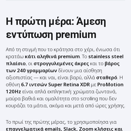
Η πρώτη μέρα: Άμεση
εντύπωση premium
Από τη στιγμή που το κράτησα στο χέρι, ένιωσα ότι
κρατάω
κάτι αληθινά premium
. Το
stainless steel
πλαίσιο
, οι
στρογγυλεμένες άκρες
και το
βάρος
των 240 γραμμαρίων
δίνουν μια αίσθηση
αξιοπιστίας — και ναι, είναι βαρύ, αλλά
σταθερό
. Η
οθόνη
6.7 ιντσών Super Retina XDR
με
ProMotion
120Hz
είναι απλά εκπληκτική: χρώματα ζωντανά,
μαύρα βαθιά και ομαλότητα στο scrolling που δεν
κουράζει τα μάτια, ακόμα και μετά από ώρες χρήσης.
Το πρωί της πρώτης μέρας, το χρησιμοποίησα για
επαγγελματικά emails, Slack, Zoom κλήσεις και
διαχείριση ιστοσελίδων
— και δεν ένιωσα ούτε