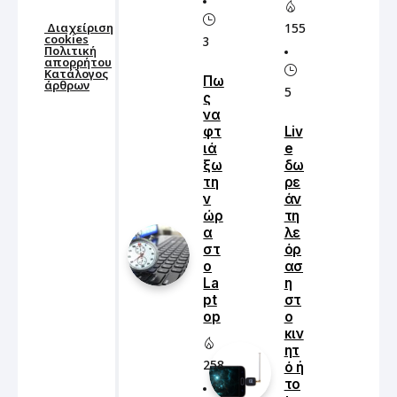
Η χρονιά που διανύουμε φέρνει εξαιρετικές νέες
τεχνολογίες και νέες επιδόσεις στα Laptops. Σε
σύγκριση με το παρελθόν η ταχύτητα των
επεξεργαστών έχει απογειωθεί χάρη στον
σχεδιασμό και τα νέα chipsets .
Τα καλύτερα
laptops του 2022
που θα βρεις στην παρακάτω
λίστα θα σε συντροφεύσουν για τα τουλάχιστον
επόμενα 5 χρόνια.