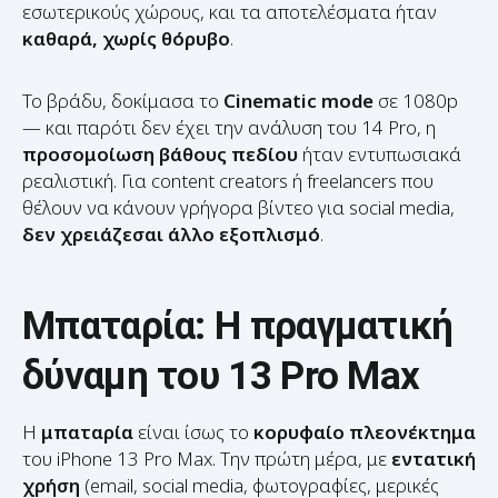
Το βράδυ, δοκίμασα το
Cinematic mode
σε 1080p
— και παρότι δεν έχει την ανάλυση του 14 Pro, η
προσομοίωση βάθους πεδίου
ήταν εντυπωσιακά
ρεαλιστική. Για content creators ή freelancers που
θέλουν να κάνουν γρήγορα βίντεο για social media,
δεν χρειάζεσαι άλλο εξοπλισμό
.
Μπαταρία: Η πραγματική
δύναμη του 13 Pro Max
Η
μπαταρία
είναι ίσως το
κορυφαίο πλεονέκτημα
του iPhone 13 Pro Max. Την πρώτη μέρα, με
εντατική
χρήση
(email, social media, φωτογραφίες, μερικές
κλήσεις FaceTime, και ακόμα και λίγο gaming),
έφτασα το βράδυ με
πάνω από 45%
. Τη δεύτερη