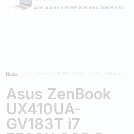
Acer Aspire 5 9720P 8GB Ram 256GB SSD
Home
Asus ZenBook UX410UA-GV183T i7 7500U 8GB Ram 256GB SSD
/
Asus ZenBook
UX410UA-
GV183T i7