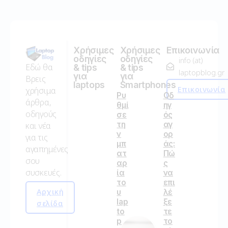
Χρήσιμες
Χρήσιμες
Επικοινωνία
οδηγίες
οδηγίες
info (at)
Εδώ θα
& tips
& tips
laptopblog.gr
για
για
Βρεις
laptops
Smartphones
Επικοινωνία
χρήσιμα
Ρυ
Οδ
άρθρα,
θμί
ηγ
οδηγούς
σε
ός
τη
αγ
και νέα
ν
ορ
για τις
μπ
άς:
αγαπημένες
ατ
Πώ
σου
αρ
ς
συσκευές.
ία
να
το
επι
Αρχική
υ
λέ
lap
ξε
σελίδα
to
τε
p
το