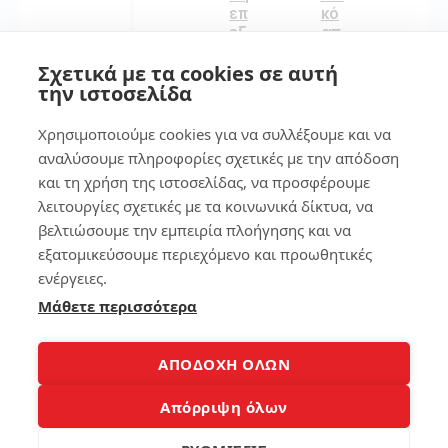
επ
κό
εξ
απ
ερ
οτ
Σχετικά με τα cookies σε αυτή
γα
ύπ
στ
ωμ
την ιστοσελίδα
ών
α
lap
στ
Χρησιμοποιούμε cookies για να συλλέξουμε και να
to
ο
αναλύσουμε πληροφορίες σχετικές με την απόδοση
p
sm
και τη χρήση της ιστοσελίδας, να προσφέρουμε
art
ph
λειτουργίες σχετικές με τα κοινωνικά δίκτυα, να
115
on
βελτιώσουμε την εμπειρία πλοήγησης και να
e
εξατομικεύσουμε περιεχόμενο και προωθητικές
ενέργειες.
3
139
Μάθετε περισσότερα
Δε
ν
ΑΠΟΔΟΧΗ ΟΛΩΝ
7
αν
οίγ
Απόρριψη όλων
ει
7
το
τρ